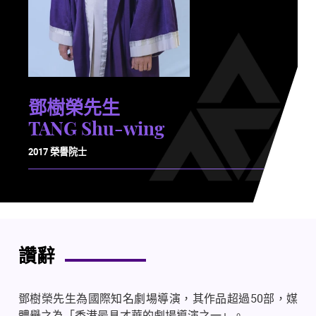
鄧樹榮先生
TANG Shu-wing
2017 榮譽院士
讚辭
鄧樹榮先生為國際知名劇場導演，其作品超過
50
部，媒
體譽之為「香港最具才華的劇場導演之一」。