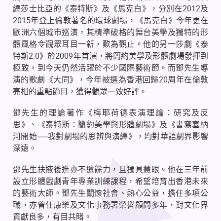
繹莎士比亞的《泰特斯》及《馬克白》，分別在
2012
及
2015
年登上倫敦著名的環球劇場，《馬克白》今年更在
歐洲六個城市巡演，其精準破格的舞台美學及獨特的形
體風格令觀眾耳目一新，歎為觀止。他的另一莎劇《泰
特斯
2.0
》於
2009
年首演，將簡約美學及形體劇場發揮到
極致，到今天仍然活躍於不少國際藝術節。而鄧先生導
演的歌劇《大同》，今年被選為香港回歸
20
周年在倫敦
亮相的重點節目，獲得觀眾一致好評。
鄧先生的理論著作《梅耶荷德表演理論：研究及反
思》、《泰特斯：簡約美學與形體劇場》及《書寫塞納
河開始
──
我對劇場的思辨與演繹》，均對華語劇界影響
深遠。
鄧先生扶掖後進亦不遺餘力，且獨具慧眼。他在三年前
設立形體戲劇青年專業訓練課程，希望培育出香港未來
的藝術大師。鄧先生關懷社會、熱心公益，擔任多項公
職，亦曾任康樂及文化事務署榮譽顧問多年，對文化界
貢獻良多，有目共睹。