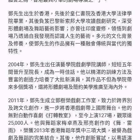
鄧先生出生於香港，先後於皇仁書院及香港大學法律學
院畢業，其後負笈巴黎新索邦大學攻讀戲劇研究，深受
形體劇場及舞蹈藝術影響；亦曾往印度靈修，領悟到劇
場乃透過自我發現而認識人生的藝術。多元的文化背景
及修養，使鄧先生的作品擁有一種融會傳統與當代的獨
特性。
2004
年，鄧先生出任演藝學院戲劇學院講師，短短五年
間晉升至院長，成為一時佳話。他以精湛的訓練方法及
豐富的創造力培養了大批新演員，其作品不但為學院帶
來多個獎項，還將形體劇場及簡約美學推廣至海內外。
2011
年，鄧先生成立鄧樹榮戲劇工作室，致力於跨界別
及跨文化創作，進一步將香港戲劇帶上國際舞台。他的
無對白動作喜劇《打轉教室》，至今上演
127
場，觀眾達
25,000
人。他與舞蹈家梅卓燕及邢亮創作的《舞．雷
雨》，榮獲
2013
年香港舞蹈年獎中三項大獎，被譽為戲
劇及舞蹈的完美結合。其後，他作創新嘗試，以粵語演