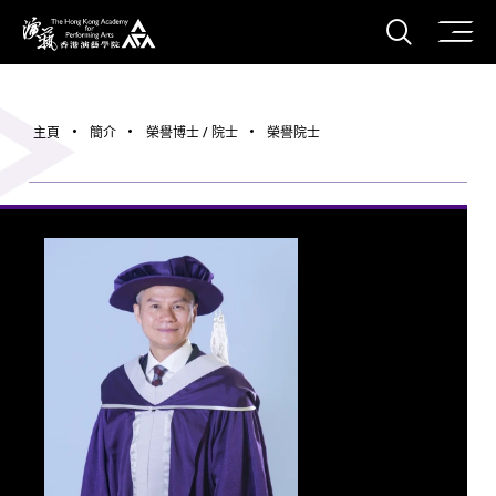
打開搜
香港演藝學院
主頁
簡介
榮譽博士 / 院士
榮譽院士