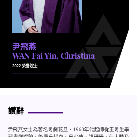
尹飛燕
WAN Fai Yin, Christina
2022 榮譽院士
讚辭
尹飛燕女士為著名粵劇花旦，1960年代起師從王粵生學
習粵劇唱腔，後隨吳惜衣、吳公俠、譚珊珊、任大勳及