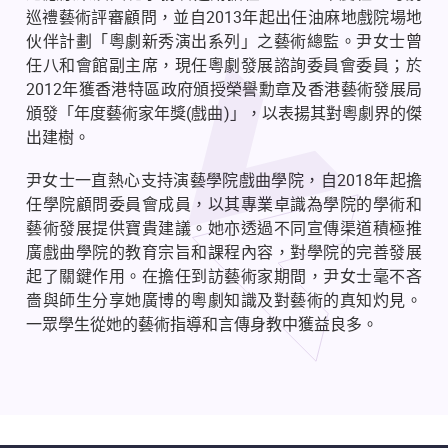
巡禮藝術評審顧問，並自2013年起出任油麻地戲院場地
伙伴計劃「粵劇新秀演出系列」之藝術總監。尹女士曾
任八和會館副主席，現任粵劇發展諮詢委員會委員；於
2012年獲香港特區政府頒授榮譽勳章及香港藝術發展局
頒發「年度藝術家年獎(戲曲)」，以表揚其對粵劇界的傑
出建樹。
尹女士一直熱心支持演藝學院戲曲學院，自2018年起擔
任學院顧問委員會成員，以其專業卓識為學院的學術和
藝術發展提供寶貴建議。她亦透過不同宣傳渠道積極推
廣戲曲學院的教育宗旨和課程內容，對學院的完善發展
起了關鍵作用。在擔任到訪藝術家期間，尹女士毫不吝
嗇與師生分享她廣博的粵劇知識及對藝術的真知灼見。
一眾學生從她的藝術指導和言傳身教中獲益良多。