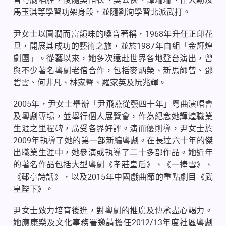
馬玉淇等學習功架身段，並隨劉洵學習北派武打。
尹女士以圓潤而富韻味的嗓音著稱，1968年升任正印花
旦，開展其成功的藝術之旅，並於1987年自組「金輝煌
劇團」。從藝以來，她多次遠赴世界各地登台演出，曾
與不少著名粵劇老倌合作，包括麥炳榮、新馬師曾、鄧
碧雲、何非凡、林家聲、羅家英及阮兆輝。
2005年，尹女士舉辦「尹飛燕從藝四十年」粵曲演唱會
及粵劇專場，並舉行個人展覽會，作為紀念她輝煌職業
生涯之里程碑，廣受各界好評。演而優則導，尹女士於
2009年執導了她的第一部新編粵劇。在長達六十年的傑
出職業生涯中，她參演或執導了二十多部作品。她近年
的著名作品包括大型粵劇《孝莊皇后》、《一捧雪》、
《郵亭詩話》，以及2015年中國戲曲節的重點劇目《武
皇陛下》。
尹女士致力培育後進，對粵劇的推廣及傳承盡心竭力。
她應康樂及文化事務署邀請擔任2012/13年度社區粵劇