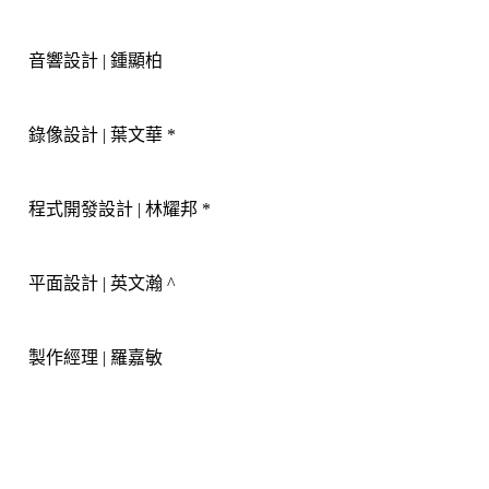
音響設計
| 
鍾顯柏
錄像設計
| 
葉文華
*
程式開發設計
| 
林耀邦
*
平面設計
| 
英文瀚
^
製作經理
| 
羅嘉敏