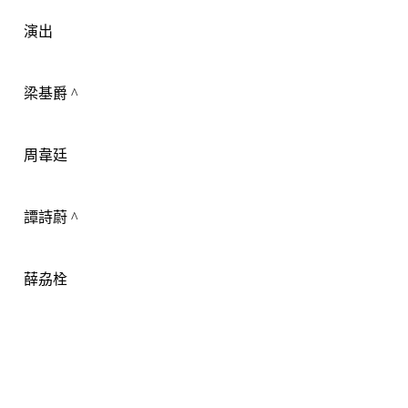
演出
梁基爵
 ^
周韋廷
譚詩蔚
 ^
薛劦栓