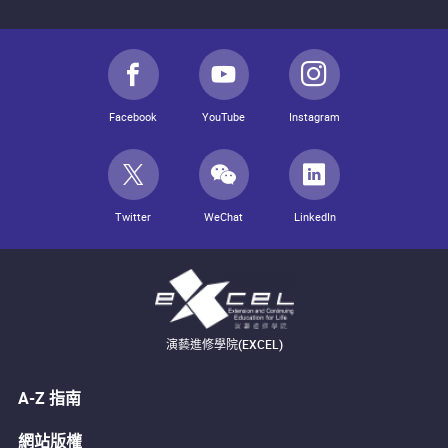
Facebook
YouTube
Instagram
Twitter
WeChat
LinkedIn
演藝進修學院(EXCEL)
A-Z 指南
網站版權