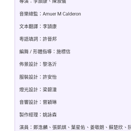
導演：李頴康、陳淑儀
音樂總監：Amuer M Calderon
文本翻譯：李頴康
粵語填詞：許晉邦
編舞 / 形體指導：施標信
佈景設計：黎洛沂
服裝設計：許安怡
燈光設計：梁碧潼
音響設計：曾穎琳
製作經理：姚詠森
演員：鄭浩麟、張凱娸、葉星佑、姜敬朗、蘇楚欣、