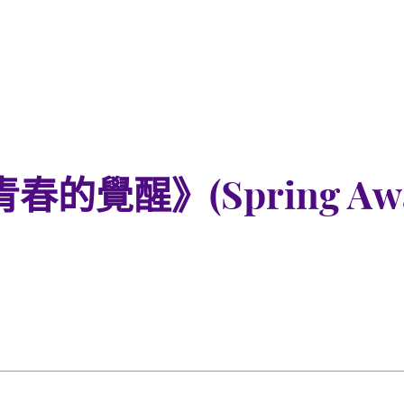
覺醒》(Spring Awa