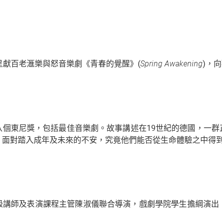
呈獻百老滙樂與怒音樂劇《青春的覺醒》(
Spring Awakening
)，
作，曾奪八個東尼獎，包括最佳音樂劇。故事講述在19世紀的德國
下，面對踏入成年及未來的不安，究竟他們能否從生命體驗之中得
級講師及表演課程主管陳淑儀聯合導演，戲劇學院學生擔綱演出