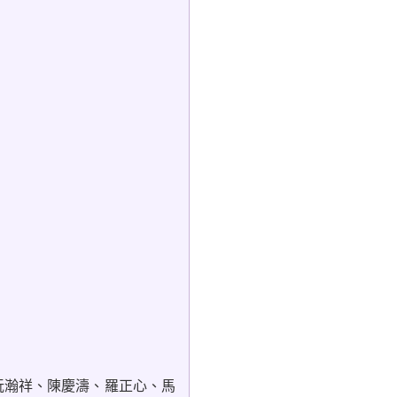
阮瀚祥、陳慶濤、羅正心、馬