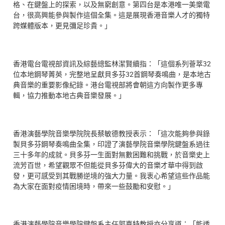
格、在鍵盤上的探索，以及無窮創意。第四台是本港唯一美樂電
台，很高興能參與製作這個全集。這是展現香港音樂人才的獨特
跨媒體版本，更見彌足珍貴。」
香港電台電視部資訊及綜藝總監林潔賢續指：「這個系列薈萃32
位本地鋼琴菁英，完整地呈獻貝多芬32首鋼琴奏鳴曲，是本地古
典音樂的重要影像紀錄。港台電視部將會朝這方向製作更多專
輯，協力推動本地古典音樂發展。」
香港演藝學院音樂學院院長蔡敏德教授表示：「這次能夠參與錄
製貝多芬鋼琴奏鳴曲全集，印證了演藝學院音樂學院鍵盤系過往
三十多年的成就。貝多芬一生面對無數困難和挑戰，於音樂史上
流芳百世，希望觀眾不但能從貝多芬偉大的音樂才華中得到啟
發，更可感受到其戰勝逆境的強大力量。我衷心希望這些作品能
為大家在面對疫情困境時，帶來一些鼓勵和安慰。」
香港演藝學院音樂學院鍵盤系主任郭嘉特教授亦分享道：「能透