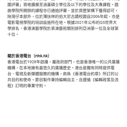
圍評審」資格擴展至涵蓋碩士學位及以下的學位及大專課程。戲
曲學院所開辦的課程亦已通過評審，並於資歷架構下獲得認可。
除灣仔本部外，位於薄扶林的伯大尼古蹟校園自2006年起，亦是
電影電視學院的培訓設施所在地。根據2021年公布的QS世界大
學排名，香港演藝學院於表演藝術類別排列亞洲第一位及全球第
十位。
關於香港電台（rthk.hk
）
香港電台於1928年啟播，屬政府部門，也是香港唯一的公共廣播
機構，在本地擁有最悠久的廣播歷史。港台是獨有同時提供電
台、電視及新媒體服務的機構，肩負《香港電台約章》所訂的公
共目的和使命。節目製作秉持編輯自主，且遵循《編輯政策及流
程》訂明的專業守則。