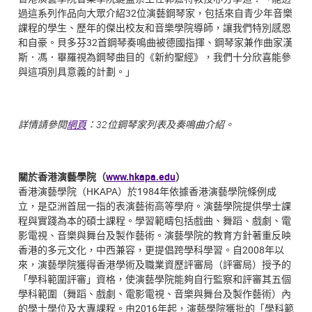
過這系列作品向大眾介紹32位演藝鋼琴家，包括來自青少年音樂
課程的學生、歷年的傑出校友和音樂學院導師，讓我們特別感恩
和自豪。貝多芬32首鋼琴奏鳴曲被德國指揮、鋼琴家兼作曲家漢
斯．馮．畢羅視為鋼琴曲目的《新約聖經》，我們十分欣喜能參
與這項別具意義的計劃。」
詳情請參閱
網頁
：32
位鋼琴家列表及奏鳴曲介紹。
關於香港演藝學院（
www.hkapa.edu
）
香港演藝學院（HKAPA）於1984年依據香港演藝學院條例成
立，是亞洲首屈一指的表演藝術高等學府。演藝學院提供學士課
程與實踐為本的碩士課程。學習範疇包括戲曲、舞蹈、戲劇、電
影電視、音樂與舞台及製作藝術。演藝學院的教育方針著重反映
香港的多元文化，中西兼容，更提倡跨學科學習。自2008年以
來，演藝學院獲得香港學術及職業資歷評審局（評審局）授予的
「學科範圍評審」資格，使演藝學院能夠自行監察和評審其五個
學科範圍（舞蹈、戲劇、電影電視、音樂與舞台及製作藝術）內
的學士學位及大專課程。由2016年起，演藝學院獲批的「學科範