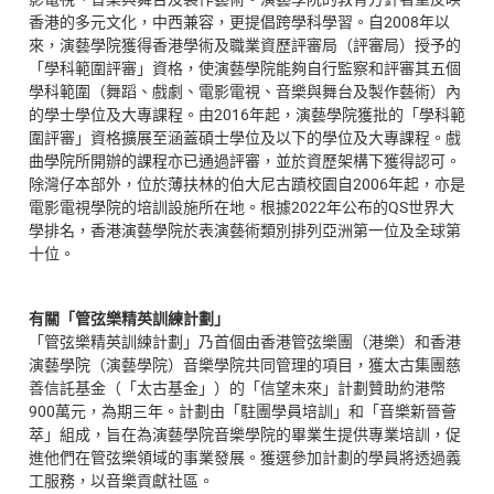
香港的多元文化，中西兼容，更提倡跨學科學習。自2008年以
來，演藝學院獲得香港學術及職業資歷評審局（評審局）授予的
「學科範圍評審」資格，使演藝學院能夠自行監察和評審其五個
學科範圍（舞蹈、戲劇、電影電視、音樂與舞台及製作藝術）內
的學士學位及大專課程。由2016年起，演藝學院獲批的「學科範
圍評審」資格擴展至涵蓋碩士學位及以下的學位及大專課程。戲
曲學院所開辦的課程亦已通過評審，並於資歷架構下獲得認可。
除灣仔本部外，位於薄扶林的伯大尼古蹟校園自2006年起，亦是
電影電視學院的培訓設施所在地。根據2022年公布的QS世界大
學排名，香港演藝學院於表演藝術類別排列亞洲第一位及全球第
十位。
有關「管弦樂精英訓練計劃」
「管弦樂精英訓練計劃」乃首個由香港管弦樂團（港樂）和香港
演藝學院（演藝學院）音樂學院共同管理的項目，獲太古集團慈
善信託基金（「太古基金」）的「信望未來」計劃贊助約港幣
900萬元，為期三年。計劃由「駐團學員培訓」和「音樂新晉薈
萃」組成，旨在為演藝學院音樂學院的畢業生提供專業培訓，促
進他們在管弦樂領域的事業發展。獲選參加計劃的學員將透過義
工服務，以音樂貢獻社區。