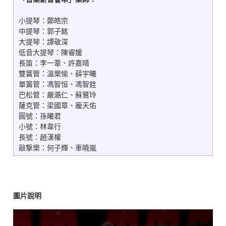
小提琴：鄭皓宗
中提琴：郭子銘
大提琴：譚敬深
低音大提琴：陳睿媛
長笛：李一葦、許嘉晴
雙簧管：溫樂愉、薛宇曦
單簧管：馮智恒、馮智銓
巴松管：嚴澔仁、蘇鷺玲
薩克管：梁國章、龐天佑
圓號：孫曦君
小號：林韋行
長號：趙漢權
敲撃樂：何子輝、車曉嵐
圖片說明