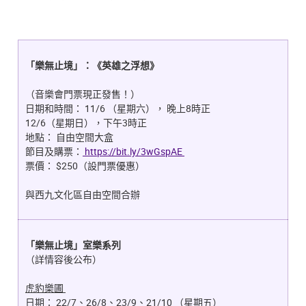
「樂無止境」：《英雄之浮想》
（音樂會門票現正發售！）
日期和時間：
11/6 （星期六）， 晚上8時正
12/6（星期日），下午3時正
地點：
自由空間大盒
節目及購票：
https://bit.ly/3wGspAE
票價：
$250（設門票優惠）
與西九文化區自由空間合辦
「樂無止境」室樂系列
（詳情容後公布）
虎豹樂圃
日期：
22/7、26/8、23/9、21/10 （星期五）