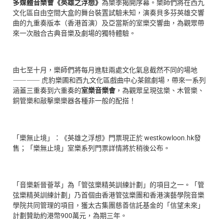
多媒體音樂會《英雄之浮想》
為樂季揭開序幕。樂師們將在西九
文化區自由空間大盒的舞台裝置試驗未知，演奏貝多芬英雄交響
曲的九重奏版本（香港首演）及亞當斯的室樂交響曲，為觀眾帶
來一次融合古典音樂及劇場的獨特體驗。
由七至十月，樂師們將每月進駐兩處文化氣息截然不同的場地
⸺⸺ 虎豹樂圃和西九文化區戲曲中心茶館劇場，帶來一系列
涵蓋三重奏到六重奏的
室樂音樂會
，為觀眾呈現弦樂、木管樂、
銅管樂和敲擊樂樂器各種非一般的配搭！
「樂無止境」：《英雄之浮想》門票現正於 westkowloon.hk發
售；「樂無止境」室樂系列門票詳情將於稍後公布。
「音樂新晉薈萃」為「管弦樂精英訓練計劃」的項目之一。「管
弦樂精英訓練計劃」乃首個由香港管弦樂團和香港演藝學院音樂
學院共同管理的項目，獲太古集團慈善信託基金的「信望未來」
計劃贊助約港幣900萬元，為期三年。