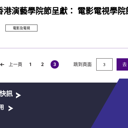
香港演藝學院節呈獻： 電影電視學院
電影及電視
跳到頁面
上一頁
1
2
3
去
(current)
快訊
用