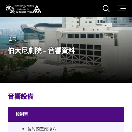
打開搜
香港演藝學院
主頁
伯大尼劇院 - 音響資料
音響設備
控制室
位於觀眾席後方