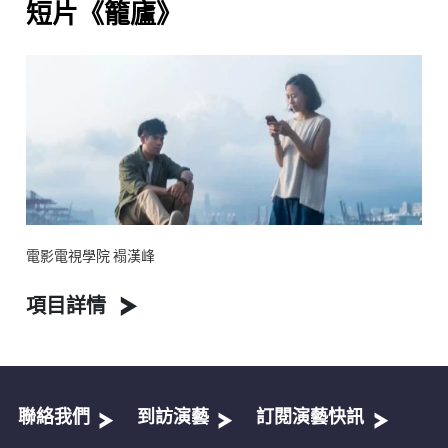
短片《籠廬》
電影電視學院 褟漢峰
項目詳情
聯絡我們
到訪演藝
訂閱演藝快訊