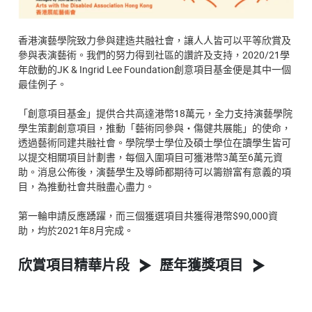
香港演藝學院致力參與建造共融社會，讓人人皆可以平等欣賞及
參與表演藝術。我們的努力得到社區的讚許及支持，2020/21學
年啟動的JK & Ingrid Lee Foundation創意項目基金便是其中一個
最佳例子。
「創意項目基金」提供合共高達港幣18萬元，全力支持演藝學院
學生策劃創意項目，推動「藝術同參與‧傷健共展能」的使命，
透過藝術同建共融社會。學院學士學位及碩士學位在讀學生皆可
以提交相關項目計劃書，每個入圍項目可獲港幣3萬至6萬元資
助。消息公佈後，演藝學生及導師都期待可以籌辦富有意義的項
目，為推動社會共融盡心盡力。
第一輪申請反應踴躍，而三個獲選項目共獲得港幣$90,000資
助，均於2021年8月完成。
欣賞項目精華片段
歷年獲獎項目