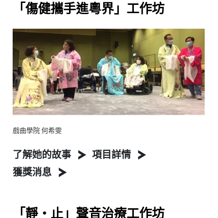
「傷健攜手進粵界」工作坊
戲曲學院 何希雯
了解她的故事
項目詳情
獲獎消息
「靜‧止」聲音治療工作坊