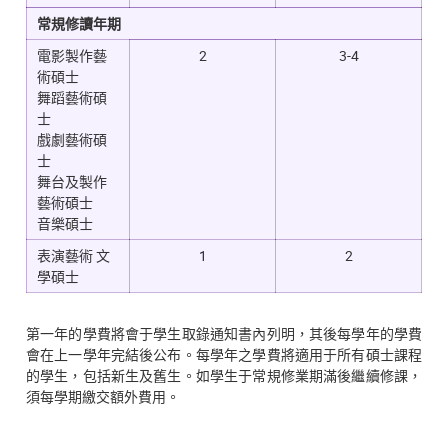
常規修讀年期
電影製作藝
2
3-4
術碩士
舞蹈藝術碩
士
戲劇藝術碩
士
舞台及製作
藝術碩士
音樂碩士
表演藝術 文
1
2
學碩士
第一年的學費將會于學生取錄通知書內列明，其後每學年的學費
會在上一學年完結後公布。每學年之學費將適用于所有碩士課程
的學生，包括新生及舊生。如學生于常規修業期滿後繼續修課，
須每學期繳交額外費用。