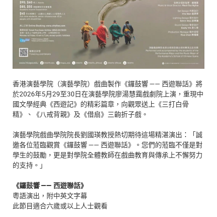
香港演藝學院（演藝學院）戲曲製作《鑼鼓響 —— 西遊聯話》將
於2026年5月29至30日在演藝學院廖湯慧靄戲劇院上演，重現中
國文學經典《西遊記》的精彩篇章，向觀眾送上《三打白骨
精》、《八戒背親》及《借扇》三齣折子戲。
演藝學院戲曲學院院長劉國瑛教授熱切期待這場精湛演出：「誠
邀各位蒞臨觀賞《鑼鼓響 —— 西遊聯話》。您們的蒞臨不僅是對
學生的鼓勵，更是對學院全體教師在戲曲教育與傳承上不懈努力
的支持。」
《鑼鼓響 —— 西遊聯話》
粵語演出，附中英文字幕
此節目適合六歲或以上人士觀看