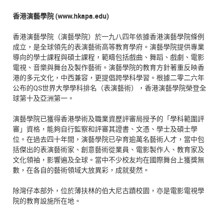
香港演藝學院 (www.hkapa.edu)
香港演藝學院（演藝學院）於一九八四年依據香港演藝學院條例
成立，是全球領先的表演藝術高等教育學府。演藝學院提供專業
導向的學士課程與碩士課程，範疇包括戲曲、舞蹈、戲劇、電影
電視、音樂與舞台及製作藝術。演藝學院的教育方針著重反映香
港的多元文化，中西兼容，更提倡跨學科學習。根據二零二六年
公布的QS世界大學學科排名（表演藝術），香港演藝學院榮登全
球第十及亞洲第一。
演藝學院已獲得香港學術及職業資歷評審局授予的「學科範圍評
審」資格，能夠自行監察和評審其證書、文憑、學士及碩士學
位。在過去四十年間，演藝學院已孕育逾萬名藝術人才，當中包
括傑出的表演藝術家、創意藝術從業員、電影製作人、教育家及
文化領袖，影響遍及全球。當中不少校友均在國際舞台上獲獎無
數，在各自的藝術領域大放異彩，成就斐然。
除灣仔本部外，位於薄扶林的伯大尼古蹟校園，亦是電影電視學
院的教育設施所在地。