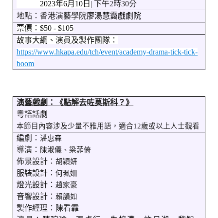
2023
年
6
月
10
日
|
下午
2
時
30
分
地點：香港演藝學院
廖湯慧靄戲劇院
票價：
$50 - $105
故事大綱、演員及製作團隊：
https://www.hkapa.edu/tch/event/academy-drama-tick-tick-
boom
演藝戲劇：《點解去咗莫斯科？》
粵語話劇
本節目內容涉及少量不雅用語，適合
12
歲或以上人士觀看
編劇：
潘惠森
導演：
陳淑儀、梁菲倚
佈景設計：
胡穎妍
服裝設計：
何珮姍
燈光設計：
趙家豪
音響設計：
賴韻如
製作經理：陳看霏