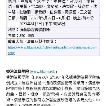
演員：
陳琬瑜
、
張卓行
、
朱梓灃
、
許月湘
、
黎智
浩
、
盧萬悅
、
雷卓熙
、
文斐揚
、
冼樂欣
、
薛劦栓
、
沈
卓瑤
、
杜艷珊
、
楊紫卿
、
伍詠霞
、
黃灝鈿
、
王文韜
日期／時間：
202
3
年
5
月
29
日
– 6
月
3
日
|
晚上
7
時
45
分
202
3
年
6
月
3
日
|
下午
2
時
45
分
地點：
演藝學院實驗劇場
票價：
$50 - $95
故事大綱、演員及製作團隊：
https://www.hkapa.edu/tch/event/academy-drama-moscow-
why
香港演藝學院
(
www.hkapa.edu
)
香港演藝學院（
HKAPA
）於
1984
年依據香港演藝學院條
例成立，是亞洲首屈一指的表演藝術高等學府。演藝學
院提供學士課程與實踐為本的碩士課程。學習範疇包括
戲曲、舞蹈、戲劇、電影電視、音樂與舞台及製作藝
術。演藝學院的教育方針著重反映香港的多元文化，中
西兼容，更提倡跨學科學習。