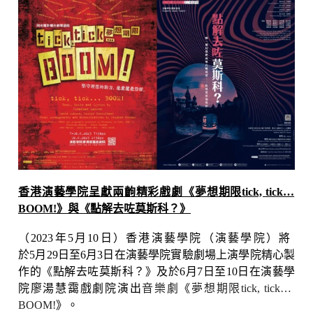
香港演藝學院呈獻兩齣精彩戲劇《夢想期限
tick, tick…
BOOM!
》與《點解去咗莫斯科？》
（
2023
年
5
月
10
日）香港演藝學院（
演藝學院）
將
於
5
月
29
日至
6
月
3
日在演藝學院實驗劇場上演學院精心製
作的《點解去咗莫斯科？》及於
6
月
7
日至
10
日在演藝學
院廖湯慧靄戲劇院演出
音樂劇
《
夢想期限
tick, tick…
BOOM!
》。