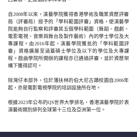
自
2008
年以來，演藝學院獲得香港學術及職業資歷評審
局（評審局）授予的「學科範圍評審」資格，使演藝學
院能夠自行監察和評審其五個學科範圍（舞蹈、戲劇、
電影電視、音樂與舞台及製作藝術）內的學士學位及大
專課程。由
2016
年起，演藝學院獲批的「學科範圍評
審」資格擴展至涵蓋碩士學位及以下的學位及大專課
程。戲曲學院所開辦的課程亦已通過評審，並於資歷架
構下獲得認可。
除灣仔本部外，位於薄扶林的伯大尼古蹟校園自
2006
年
起，亦是電影電視學院的培訓設施所在地。
根據
2023
年公布的
QS
世界大學排名，香港演藝學院於表
演藝術類別排列全球第十三位及亞洲第一位。