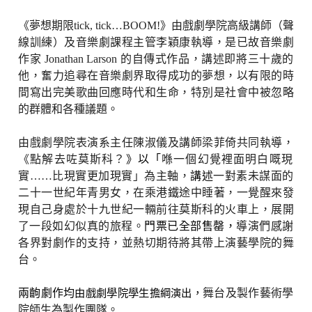
《夢想期限
tick, tick…BOOM!
》由戲劇學院高級講師（聲
線訓練）及音樂劇課程主管李穎康執導，是已故音樂劇
作家
Jonathan Larson
的自傳式作品，講述即將三十歲的
他，奮力追尋在音樂劇界取得成功的夢想，以有限的時
間寫出完美歌曲回應時代和生命，特別是社會中被忽略
的群體和各種議題。
由戲劇學院表演系主任陳淑儀及講師梁菲倚共同執導，
《點解去咗莫斯科？
》以「
喺一個幻覺裡面明白嘅現
實
……
比現實更加現實」為主軸，
講述
一對素未謀面的
二十一世紀年青男女，在乘港鐵途中睡著，一覺醒來發
現自己身處於十九世紀一輛前往莫斯科的火車上，展開
了一段如幻似真的旅程。
門票已全部售罄，
導演們感謝
各界對劇作的支持，並熱切期待將其帶上演藝學院的舞
台。
兩齣劇作均
由戲劇學院學生擔綱演出，
舞台及製作藝術學
院師生為製作團隊。