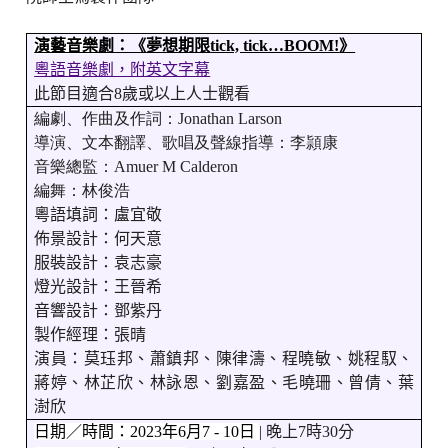
演藝音樂
劇：《
夢想期限
tick, tick…BOOM!
》
粵語音樂劇，附英文字幕
此節目適合
8
歲或以上人士觀看
編劇、作曲及作詞：
Jonathan Larson
導演、文本翻譯、歌唱及聲線指導：李頴康
音樂總監：
Amuer M Calderon
編舞：林俊浩
粵語填詞：盧宜敬
佈景設計：何天意
服裝設計：袁志豪
燈光設計：王晉希
音響設計：鄧紫丹
製作經理：張晴
演員：莫珏邦、蕭鎮邦、陳律濤、程曉敏、姚程馭、
蔣婷、林芷欣、林詠恩、劉嘉盈、毛曉珊、曾倩、葉
澍欣
日期／時間：
2023
年
6
月
7 - 10
日
|
晚上
7
時
30
分