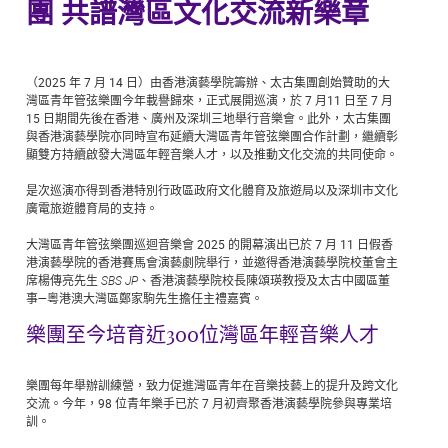
團 共譜灣區文化交流新樂章
（2025 年 7 月 14 日）由香港演藝學院籌辦、太古集團創始贊助的大
灣區青年管弦樂團今年載譽歸來，正式展開巡演，於 7 月11 日至 7 月
15 日期間先後在香港、廣州及深圳三地舉行音樂會。此外，太古集團
與香港演藝學院亦同時宣布延續大灣區青年管弦樂團合作計劃，繼續彰
顯雙方持續啟發大灣區年輕音樂人才，以及推動文化交流的共同使命。
是次巡演亦得到香港特別行政區政府文化體育及旅遊局以及深圳市文化
廣電旅遊體育局的支持。
大灣區青年管弦樂團巡迴音樂會 2025 的開幕演出已於 7 月 11 日假香
港演藝學院的香港賽馬會演藝劇院舉行，並邀得香港演藝學院校董會主
席楊傳亮先生
SBS JP
、香港演藝學院校長陳頌瑛教授及太古中國區董
事—粵港澳大灣區鄭家駒先生擔任主禮嘉賓。
樂團至今培育近300位灣區年輕音樂人才
樂團每年舉辦訓練營，致力促進灣區青年在音樂技藝上的提升及跨文化
交流。今年，98 位青年樂手已於 7 月初齊聚香港演藝學院參與專業培
訓。