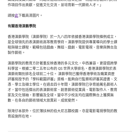
作項目作出貢獻，促進文化交流，並培育新一代藝術人才。」
請按
此
下載高清圖片。
有關香港演藝學院
香港演藝學院（演藝學院）於一九八四年依據香港演藝學院條例成立，
是全球領先的表演藝術高等教育學府。演藝學院提供專業導向的學士課
程與碩士課程，範疇包括戲曲、舞蹈、戲劇、電影電視、音樂與舞台及
製作藝術。
演藝學院的教育方針著重反映香港的多元文化，中西兼容，更提倡跨學
科學習。根據二零二五年公布的 QS 世界大學排名，香港演藝學院於表
演藝術類別排名全球前二十位。 演藝學院已獲得香港學術及職業資歷
評審局授予的「學科範圍評審」資格，能夠自行監察和評審其證書、文
憑、學士及碩士學位。在過去四十年間，演藝學院已孕育逾萬名藝術人
才，當中包括傑出的表演藝術家、創意藝術從業員、電影製作人、教育
家及文化領袖，影響遍及全球。當中不少校友均在國際舞台上獲獎無
數，在各自的藝術領域大放異彩，成就斐然。
除灣仔本部外，位於薄扶林的伯大尼古蹟校園，亦是電影電視學院的教
育設施所在地。