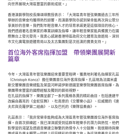
向世界展現大灣區豐富的藝術成就。」
香港演藝學院校長陳頌瑛教授表示：「大灣區青年管弦樂團過去三年所
舉辦的音樂會均獲得熱烈迴響，而演藝學院亦感到榮幸能再次與公眾分
享美妙的音樂。我們對年輕音樂人才的培育承諾更是這個項目的核心。
我們透過著名音樂家的專業訓練及指導，讓年輕音樂家能具備實力在國
際舞台上發光發亮。我衷心感謝香港特區政府文化體育及旅遊局、深圳
市文化廣電旅遊體育局以及太古集團對是次巡演的寶貴支持。」
首位海外客席指揮加盟 帶領樂團展開新
篇章
今年，大灣區青年管弦樂團迎來重要里程碑，獲奧地利著名指揮家孔茲
（Christoph Koncz）擔任樂團首位海外客席指揮。孔茲現為法國米盧
斯交響樂團音樂總監及萊茵河畔諾伊斯德國室樂學院樂團首席指揮，為
樂團帶來豐富的國際經驗及獨到的藝術視野。
在孔茲的指揮下，樂團呈獻了一系列風格各異的精彩曲目，包括唐建平
改編自聶耳的《金蛇狂舞》、杜南意的《交響樂小品》、拉威爾的《達
夫尼與克羅伊第二組曲》，以及巴托的《樂隊協奏曲》。
孔茲表示：「我非常榮幸能夠成為大灣區青年管弦樂團首位海外客席指
揮。自首次排練起，我已深深感受到這群年輕樂手的潛力與熱忱，他們
對學習的渴望及透過音樂建立聯繫的熱情令人十分鼓舞。我很期待與樂
團成員及廣大觀眾一同踏上這段精彩的音樂之旅，為這項意義非凡的合