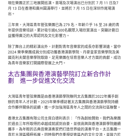
現在樂團正於三地展開巡演。首場及次場演出已分別於 7 月 11 日及7
月 13 日在香港和廣州圓滿舉行，並將於 7 月 15 日在深圳作尾場演
出。
三年來，大灣區青年管弦樂團已為 279 名，年齡介乎 16 至 28 歲的青
年提供音樂培訓，累計吸引逾6,500名觀眾入場欣賞演出，突顯計劃日
益獲得廣泛的大眾認同及文化影響力。
除了舞台上的精彩演出外，計劃對青年音樂家的成長亦影響深遠，當中
2024 樂季樂團成員分別成功獲香港演藝學院、丹麥皇家音樂學院及美
國克利夫蘭音樂學院取錄，足見樂團在培育音樂人才方面的貢獻，成功
為青年音樂家打開國際發展之大門。
太古集團與香港演藝學院訂立新合作計
劃 進一步促進文化交流
大灣區青年管弦樂團是由香港演藝學院聯同太古集團於2022年攜手創
辦的青年人才計劃。2025年樂季標誌著太古集團與香港演藝學院持續
合作夥伴關係的延續，進一步加強灣區青年人之間的交流與社區聯繫。
香港太古集團有限公司主席白德利表示：「作為創始贊助，我們為樂團
於過去三年所取得的卓越成就感到自豪，並很高興與香港演藝學院繼續
攜手，為年輕的古典音樂演奏家們打造世界級的演奏平台。太古集團一
直於大灣區積極拓展。同時我們亦重視促進區內的文化交流，並致力於