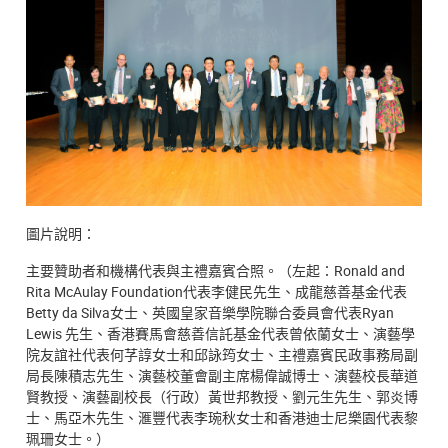
圖片說明：
主要贊助者和機構代表與主禮嘉賓合照。（左起：Ronald and
Rita McAulay Foundation代表李健民先生、成龍慈善基金代表
Betty da Silva女士、英國皇家音樂學院聯合委員會代表Ryan
Lewis 先生、香港賽馬會慈善信託基金代表曾依蘭女士、演藝學
院友誼社代表何芓諄女士和邱詠筠女士、主禮嘉賓民政事務局副
局長陳積志先生、演藝校董會副主席楊偉誠博士、演藝校長華道
賢教授、演藝副校長（行政）黃世邦教授、劉元生先生、郭炎博
士、馬亞木先生、滙豐代表李琬秋女士和香港迪士尼樂園代表黎
珮珊女士。）