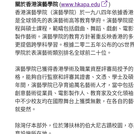
關於香港演藝學院
(
www.hkapa.edu
)
香港演藝學院（演藝學院）於一九八四年依據香港
是全球領先的表演藝術高等教育學府。演藝學院提
程與碩士課程，範疇包括戲曲、舞蹈、戲劇、電影
製作藝術。演藝學院的教育方針著重反映香港的多
更提倡跨學科學習。根據二零二五年公布的QS世
學院於表演藝術類別排名全球前二十位。
演藝學院已獲得香港學術及職業資歷評審局授予的
格，能夠自行監察和評審其證書、文憑、學士及碩
年間，演藝學院已孕育逾萬名藝術人才，當中包括
創意藝術從業員、電影製作人、教育家及文化領袖
中不少校友均在國際舞台上獲獎無數，在各自的藝
就斐然。
除灣仔本部外，位於薄扶林的伯大尼古蹟校園，亦
育設施所在地。