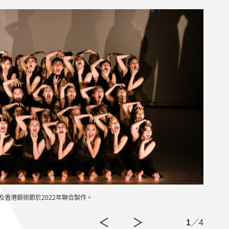
及香港藝術節於2022年聯合製作。
《無
1
／4