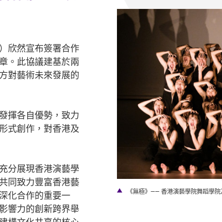
）欣然宣布簽署合作
章。此協議建基於兩
方對藝術未來發展的
發揮各自優勢，致力
形式創作，對香港及
充分展現香港演藝學
共同致力豐富香港藝
作。
《無極》—— 香港演藝學院舞蹈學院
深化合作的重要一
影響力的創新跨界舉