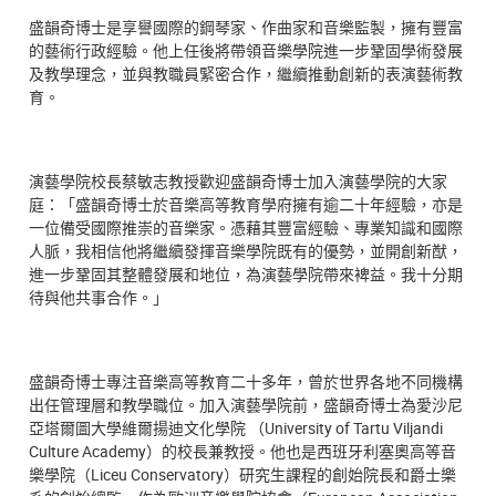
盛韻奇博士是享譽國際的鋼琴家、作曲家和音樂監製，擁有豐富
的藝術行政經驗。他上任後將帶領音樂學院進一步鞏固學術發展
及教學理念，並與教職員緊密合作，繼續推動創新的表演藝術教
育。
演藝學院校長蔡敏志教授歡迎盛韻奇博士加入演藝學院的大家
庭：「盛韻奇博士於音樂高等教育學府擁有逾二十年經驗，亦是
一位備受國際推崇的音樂家。憑藉其豐富經驗、專業知識和國際
人脈，我相信他將繼續發揮音樂學院既有的優勢，並開創新猷，
進一步鞏固其整體發展和地位，為演藝學院帶來裨益。我十分期
待與他共事合作。」
盛韻奇博士專注音樂高等教育二十多年，曾於世界各地不同機構
出任管理層和教學職位。加入演藝學院前，盛韻奇博士為愛沙尼
亞塔爾圖大學維爾揚迪文化學院 （University of Tartu Viljandi
Culture Academy）的校長兼教授。他也是西班牙利塞奧高等音
樂學院（Liceu Conservatory）研究生課程的創始院長和爵士樂