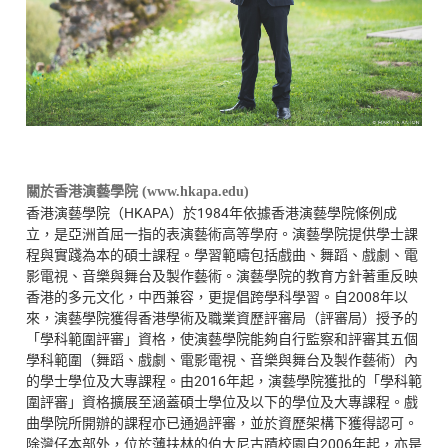
關於香港演藝學院 (www.hkapa.edu)
香港演藝學院（HKAPA）於1984年依據香港演藝學院條例成
立，是亞洲首屈一指的表演藝術高等學府。演藝學院提供學士課
程與實踐為本的碩士課程。學習範疇包括戲曲、舞蹈、戲劇、電
影電視、音樂與舞台及製作藝術。演藝學院的教育方針著重反映
香港的多元文化，中西兼容，更提倡跨學科學習。自2008年以
來，演藝學院獲得香港學術及職業資歷評審局（評審局）授予的
「學科範圍評審」資格，使演藝學院能夠自行監察和評審其五個
學科範圍（舞蹈、戲劇、電影電視、音樂與舞台及製作藝術）內
的學士學位及大專課程。由2016年起，演藝學院獲批的「學科範
圍評審」資格擴展至涵蓋碩士學位及以下的學位及大專課程。戲
曲學院所開辦的課程亦已通過評審，並於資歷架構下獲得認可。
除灣仔本部外，位於薄扶林的伯大尼古蹟校園自2006年起，亦是