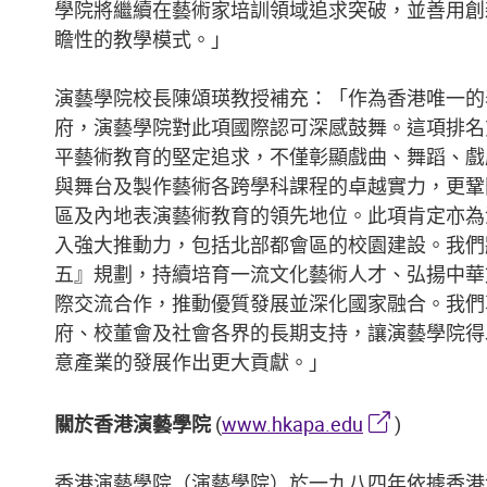
舞台及製作藝術學院
學院將繼續在藝術家培訓領域追求突破，並善用創
瞻性的教學模式。」
演藝學院校長陳頌瑛教授補充：「作為香港唯一的
府，演藝學院對此項國際認可深感鼓舞。這項排名
平藝術教育的堅定追求，不僅彰顯戲曲、舞蹈、戲
與舞台及製作藝術各跨學科課程的卓越實力，更鞏
區及內地表演藝術教育的領先地位。此項肯定亦為
入強大推動力，包括北部都會區的校園建設。我們
五』規劃，持續培育一流文化藝術人才、弘揚中華
際交流合作，推動優質發展並深化國家融合。我們
府、校董會及社會各界的長期支持，讓演藝學院得
意產業的發展作出更大貢獻。」
關於香港演藝學院
(
www.hkapa.edu
)
香港演藝學院（演藝學院）於一九八四年依據香港