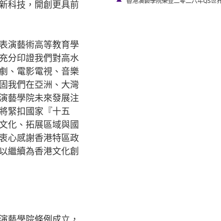
香港演藝學院榮登二零二六年QS世
新科技，開創更具前
表演藝術高等教育學
充分印證我們對高水
劇、電影電視、音樂
固我們在亞洲、大灣
演藝學院未來發展注
將緊扣國家『十五
文化、拓展區域與國
衷心感謝香港特區政
以繼續為香港文化創
演藝學院條例成立，