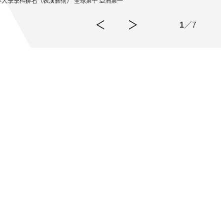
界大學學科排名（表演藝術） 全球第十 亞洲第一
戲曲
1
／7