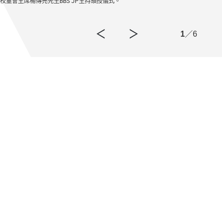
董會主席楊傳亮先生BBS JP主持頒授儀式。
演藝
學位
1
／6