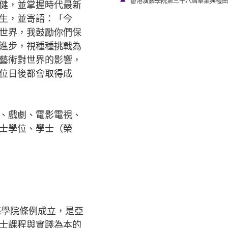
香港演藝學院第三十八屆畢業典禮由校
健，並掌握時代最新
生，並寄語：「今
世界，我鼓勵你們保
進步，視種種挑戰為
藝術對世界的影響，
位日後都會取得成
、戲劇、電影電視、
士學位、學士（榮
藝學院條例成立，是亞
士課程與實踐為本的