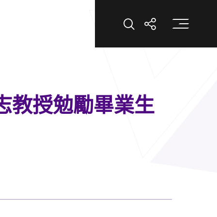
打
打開搜索
打開分享
敏志教授勉勵畢業生