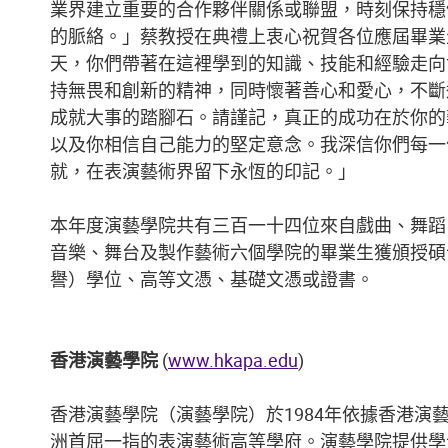
教職員與應屆畢業生共享喜悅時刻。
業界建立重要的合作夥伴關係或聯盟，時刻保持穩
的脈絡。」蔡教授在典禮上衷心祝賀各位應屆畢業
天，你們帶著在這裡學到的知識、技能和經驗走向
持無畏和創新的精神，同時懷著善心和愛心，不斷
成就大事的踏腳石。請謹記，真正的成功在於你的
以及你相信自己能力的堅定意念。我深信你們每一
就，在表演藝術界留下永恆的印記。」
本年度演藝學院共有三百一十四位來自戲曲、舞蹈
音樂、舞台及製作藝術六個學院的畢業生獲頒授碩
譽）學位、高等文憑、基礎文憑或證書。
香港演藝學院
(
www.hkapa.edu
)
香港演藝學院（演藝學院）於1984年依據香港演
洲首屈一指的表演藝術高等學府。演藝學院提供學