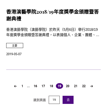
香港演藝學院2018/19年度獎學金頒贈暨答
謝典禮
香港演藝學院（演藝學院）於昨天（5月6日）舉行2018/19
年度獎學金頒贈暨答謝典禮，以表揚個人、企業、團體、各
界支持者，以及演藝學院教職員的慷慨捐贈。演藝學院的學
生在2018/19年度共獲得532項獎學金，總值逾1,600萬港
主要
元。
2019-05-07
1
...
16
17
18
19
20
21
22
(current)
跳到頁面
去