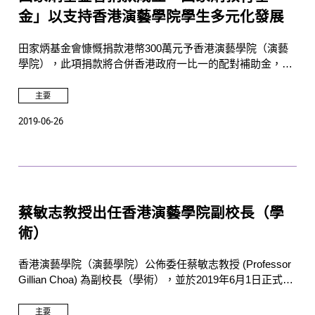
金」以支持香港演藝學院學生多元化發展
田家炳基金會慷慨捐款港幣300萬元予香港演藝學院（演藝
學院），此項捐款將合併香港政府一比一的配對補助金，合
共港幣600萬元成立「田家炳教育基金」，投資回報將用作
支持演藝學院學生參加「田家炳內地學習交流計劃」及「田
主要
家炳服務學習計劃」，與演藝學院攜手培育優秀及具領導才
2019-06-26
能的新一代表演藝術家。
蔡敏志教授出任香港演藝學院副校長（學
術）
香港演藝學院（演藝學院）公佈委任蔡敏志教授 (Professor
Gillian Choa) 為副校長（學術），並於2019年6月1日正式上
任。
主要