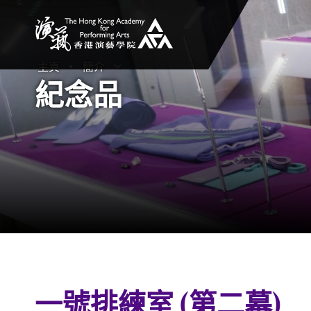
香港演藝學院
主頁
簡介
打開子選單
關閉子選單
紀念品
一號排練室 (第二幕)