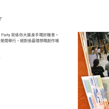
y
 Party 就係你大展身手嘅好機會。
繪景間舉行，絕對係最理想嘅創作場
～