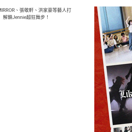
曾為MIRROR、張敬軒、洪家豪等藝人打
鎖Jennie超狂舞步！