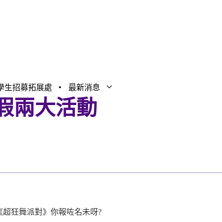
學生招募拓展處
最新消息
打開子選單
關閉子選單
暑假兩大活動
rty》和《超狂舞派對》你報咗名未呀?