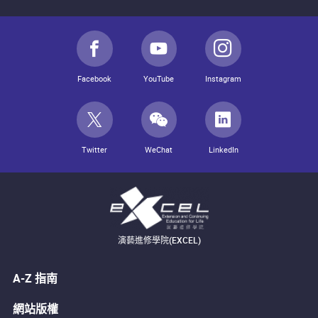
Facebook
YouTube
Instagram
Twitter
WeChat
LinkedIn
演藝進修學院(EXCEL)
A-Z 指南
網站版權