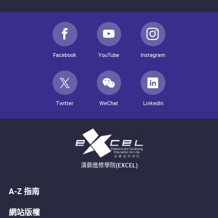
Facebook
YouTube
Instagram
Twitter
WeChat
LinkedIn
演藝進修學院(EXCEL)
A-Z 指南
網站版權