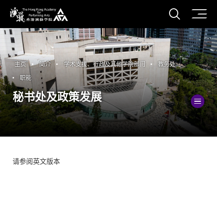
打开搜
香港演艺学院
主页
简介
学术支援、行政及其他学院部门
教务处
职能
秘书处及政策发展
切
请参阅英文版本