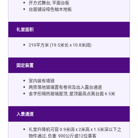
开方式舞台; 平面台板
台面铺设哑色柚木地板
礼堂面积
210平方米 (19.5米长 x 10.8米阔)
固定装置
室内装有墙镜
两旁落地玻璃置有卷帘及出入露台通道
金字形隔热玻璃屋顶, 屋顶最高点离台面 6.5米
入景通道
礼堂升降机可容 0.9米阔 x 2米高 x 1.5米深以下之
物件通过, 负重: 900公斤或12位乘客