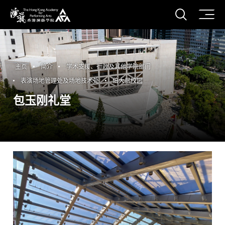
打开搜
香港演艺学院
主页
简介
学术支援、行政及其他学院部门
表演场地管理处及场地技术处
伯大尼校园
包玉刚礼堂