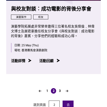
與校友對談︰成功電影的背後分享會
演藝製作
校友
演藝學院拓展處非常榮幸邀得三位著名校友吳煒倫﹑林偉
文博士及謝君豪擔任校友分享會《與校友對談︰成功電影
的背後》嘉賓，分享他們的經驗和成功心得。
日期:
25 May (Thu)
場地:
香港賽馬會演藝劇院
活動詳情
活動回顧
1
2
3
(current)
跳到頁面
去