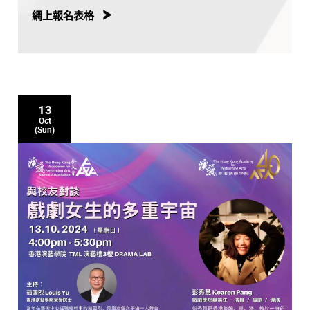
名單」。
網上報名表格
所有2022至2024年完成香港演藝學院本科課程的畢業生
均可申請。
畢業生可選擇一位資深校友作為自己為期一年的專屬導
師，並在網上表格上提交一篇不少於500字的說明，闡釋
被挑選的原因。
申請者需於2025年1月26日（星期日）晚上11:59前填寫
並遞交網上表格。最終配對結果將於2025年2月中以電郵
13
通知申請者。
Oct
注意事項
(Sun)
活動計劃將於2025年3月1日正式開始，為期一年。資深校
友與畢業生之間可自由協商選擇適合的方式溝通，並在該
年期相約見面不少於三次，形式不限。
申請者需於2026年2月內，以書面或親身簡報的方式，向
校友會分享活動心得。
任何有關工作或商業上的合作，均需由雙方自行承擔風險
與責任；香港演藝學院及香港演藝學院校友會概不負責。
如有任何問題，請電郵至alumni@hkapa.edu，或於辦公
時間致電2584-8729與本會聯絡。
*如有任何爭議，香港演藝學院校友會保留最終決定權。