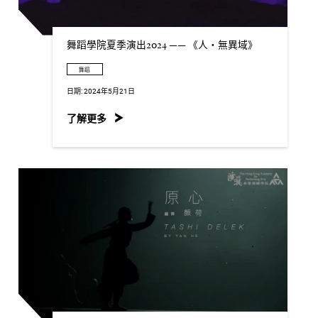
舞蹈學院夏季演出2024 —— 《人・無異域》
舞蹈
日期:
2024年5月21日
了解更多