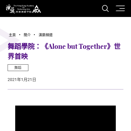
打開搜
香港演藝學院
主頁
簡介
演藝頻道
舞蹈學院：《Alone but Together》世
界首映
舞蹈
2021年1月21日