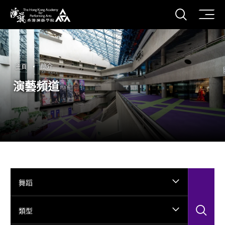
打開搜
香港演藝學院
主頁
簡介
演藝頻道
舞蹈
搜
類型