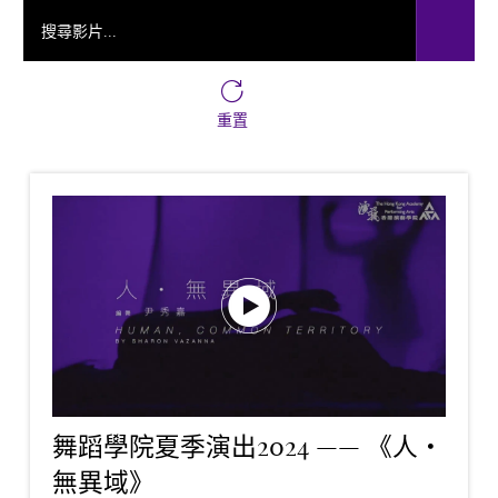
搜尋影片...
重置
舞蹈學院夏季演出2024 —— 《人・
無異域》