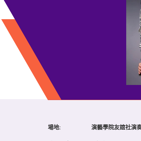
場地:
演藝學院友誼社演