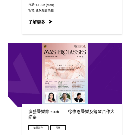
日期:
15 Jun (Mon)
場地:
區永熙音樂廳
了解更多
演藝聲樂節 2026 —— 徐惟恩聲樂及鋼琴合作大
師班
演藝製作
音樂