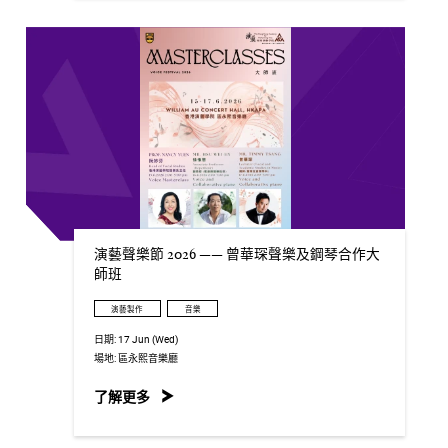
演藝聲樂節 2026 —— 曾華琛聲樂及鋼琴合作大
師班
演藝製作
音樂
日期:
17 Jun (Wed)
場地:
區永熙音樂廳
了解更多