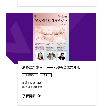
演藝聲樂節 2026 —— 阮妙芬聲樂大師班
演藝製作
音樂
日期:
15 Jun (Mon)
場地:
區永熙音樂廳
了解更多