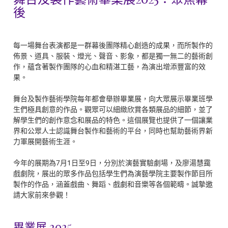
後
每一場舞台表演都是一群幕後團隊精心創造的成果，而所製作的
佈景、道具、服裝、燈光、聲音、影象，都是獨一無二的藝術創
作，蘊含著製作團隊的心血和精湛工藝，為演出增添豐富的效
果。
舞台及製作藝術學院每年都會舉辦畢業展，向大眾展示畢業班學
生們極具創意的作品。觀眾可以細緻欣賞各類展品的細節，並了
解學生們的創作意念和展品的特色。這個展覽也提供了一個讓業
界和公眾人士認識舞台製作和藝術的平台，同時也幫助藝術界新
力軍展開藝術生涯。
今年的展期為7月1日至9日，分別於演藝實驗劇場，及廖湯慧靄
戲劇院，展出的眾多作品包括學生們為演藝學院主要製作節目所
製作的作品，涵蓋戲曲、舞蹈、戲劇和音樂等各個範疇。誠摯邀
請大家前來參觀！
畢業展 2025