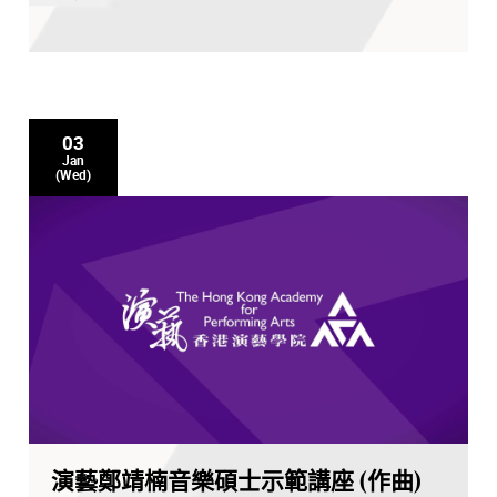
03
Jan
(Wed)
演藝鄭靖楠音樂碩士示範講座 (作曲)