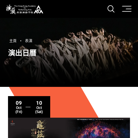
打開搜
香港演藝學院
主頁
表演
演出日曆
09
10
Oct
Oct
(Fri)
(Sat)