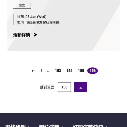
音樂
日期:
03 Jan (Wed)
場地:
演藝學院友誼社演奏廳
活動詳情
1
...
153
154
155
156
(current)
跳到頁面
去