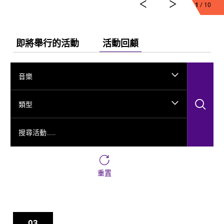
弘法、玄奘西行求法嘅跨時空故事，將龜茲千年嘅文化
1
/ 10
演變透過舞台呈現出來。
今次舞劇《龜茲》雲集一班頂尖藝術工作者，由佟睿睿
出任總編導，文史學者韓子勇擔任編劇；創作團隊仲包
即將舉行的活動
活動回顧
括製作人李東、作曲家郭思達、執行編導何滔同王彭、
舞台美術設計秦立運、服裝設計陽東霖、視覺總監王
涵，以及編導李宏鈞、魏威、古力加娜提·沙塔爾、付陽
音樂
雪，仲有多媒體設計胡天驥、燈光設計劉釗、造型設計
徐彬同道具設計雷鵬等一眾內地資深藝術家。今次演出
搜
陣容，以新疆藝術劇院歌舞團同新疆師範大學年輕舞者
類型
為骨幹，聯同內地出色嘅青年舞蹈家同台演出。
搜尋活動……
重置
03