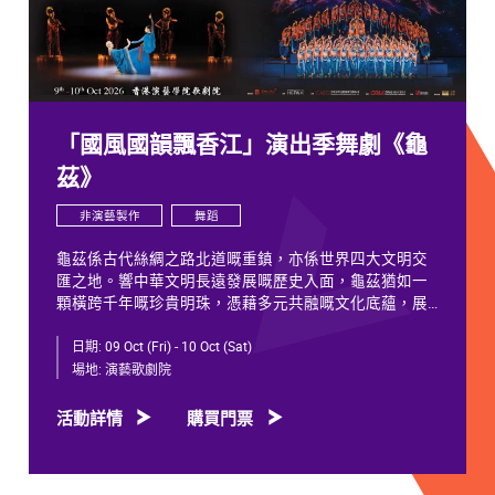
「國風國韻飄香江」演出季舞劇《龜
茲》
非演藝製作
舞蹈
龜茲係古代絲綢之路北道嘅重鎮，亦係世界四大文明交
匯之地。響中華文明長遠發展嘅歷史入面，龜茲猶如一
顆橫跨千年嘅珍貴明珠，憑藉多元共融嘅文化底蘊，展
現獨特韻致，綻放歷久不衰嘅光彩。
日期:
09 Oct (Fri) - 10 Oct (Sat)
千年以來，龜茲文化承載住歷代各族人士嘅足跡同情
場地:
演藝歌劇院
誼。無論係石窟壁畫當中身着西域服飾嘅供養人物，抑
或是「蘇幕遮」盛會入面各族民眾嘅舞姿，充分體現各
活動詳情
購買門票
族交融共生、彼此相融嘅關係，既是新疆歷史文化嘅真
實寫照，亦印證咗中華文明多元一體嘅發展特質。舞劇
《龜茲》就沿住呢段歷史足跡創作，透過鳩摩羅什東來