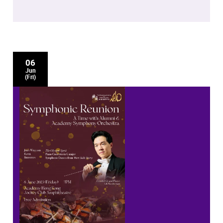
06
Jun
(Fri)