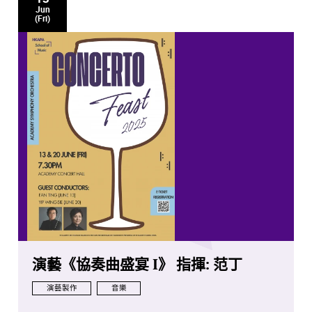
Jun
(Fri)
演藝《協奏曲盛宴 I》 指揮: 范丁
演藝製作
音樂