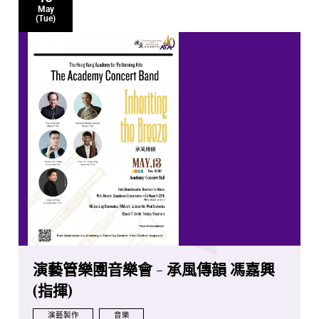
May
(Tue)
演藝管樂圑音樂會 - 承風傳韻 馮嘉興
(指揮)
演藝製作
音樂