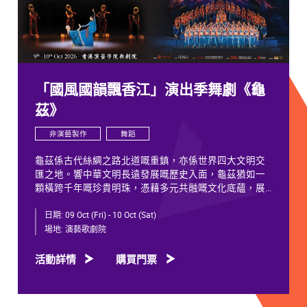
「國風國韻飄香江」演出季舞劇《龜
茲》
非演藝製作
舞蹈
龜茲係古代絲綢之路北道嘅重鎮，亦係世界四大文明交
匯之地。響中華文明長遠發展嘅歷史入面，龜茲猶如一
顆橫跨千年嘅珍貴明珠，憑藉多元共融嘅文化底蘊，展
現獨特韻致，綻放歷久不衰嘅光彩。
日期:
09 Oct (Fri) - 10 Oct (Sat)
千年以來，龜茲文化承載住歷代各族人士嘅足跡同情
場地:
演藝歌劇院
誼。無論係石窟壁畫當中身着西域服飾嘅供養人物，抑
或是「蘇幕遮」盛會入面各族民眾嘅舞姿，充分體現各
活動詳情
購買門票
族交融共生、彼此相融嘅關係，既是新疆歷史文化嘅真
實寫照，亦印證咗中華文明多元一體嘅發展特質。舞劇
《龜茲》就沿住呢段歷史足跡創作，透過鳩摩羅什東來