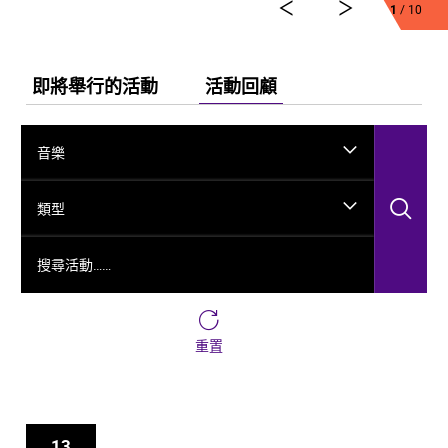
弘法、玄奘西行求法嘅跨時空故事，將龜茲千年嘅文化
1
/ 10
演變透過舞台呈現出來。
今次舞劇《龜茲》雲集一班頂尖藝術工作者，由佟睿睿
出任總編導，文史學者韓子勇擔任編劇；創作團隊仲包
即將舉行的活動
活動回顧
括製作人李東、作曲家郭思達、執行編導何滔同王彭、
舞台美術設計秦立運、服裝設計陽東霖、視覺總監王
涵，以及編導李宏鈞、魏威、古力加娜提·沙塔爾、付陽
音樂
雪，仲有多媒體設計胡天驥、燈光設計劉釗、造型設計
徐彬同道具設計雷鵬等一眾內地資深藝術家。今次演出
搜
陣容，以新疆藝術劇院歌舞團同新疆師範大學年輕舞者
類型
為骨幹，聯同內地出色嘅青年舞蹈家同台演出。
搜尋活動……
重置
13