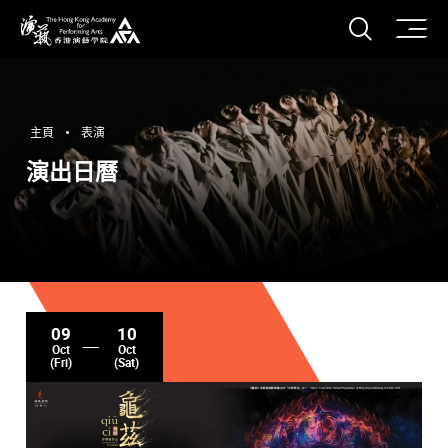
打開搜
香港演藝學院
主頁
表演
演出日曆
09
10
Oct
Oct
(Fri)
(Sat)