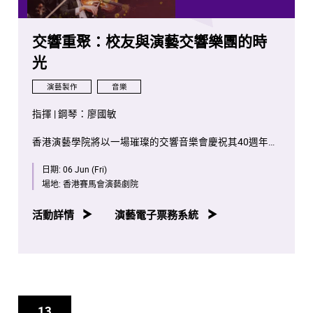
交響重聚：校友與演藝交響樂團的時
光
演藝製作
音樂
指揮 | 鋼琴：廖國敏
香港演藝學院將以一場璀璨的交響音樂會慶祝其40週年紀
念，匯聚全球校友與現任演藝交響樂團成員，共譜音樂篇
日期:
06 Jun (Fri)
章。觀眾將見證多才多藝的音樂家廖國敏在鋼琴與指揮間
無縫切換，展現極致藝術魅力。
場地:
香港賽馬會演藝劇院
音樂會以約翰·威廉斯的《奧林匹克精神》開場，象徵學院
活動詳情
演藝電子票務系統
追求卓越的精神；隨後由廖國敏演繹拉威爾的《G大調鋼
琴協奏曲》，展現音樂的多樣性；壓軸則為伯恩斯坦的
《西城故事交響舞曲》，以激情與動感為音樂會畫下完美
句點。
讓我們一同見證演藝學院四十年來的音樂成就，感受音樂
13
與時光的交織！