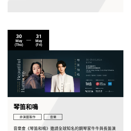
上最耳熟能詳的交響曲之一，但你對這位捷克作曲大師認
識有幾多？今年是捷克音樂之父史密塔納的200歲誕辰，
他的著名樂章「伏爾塔瓦河」，往往令人想起波希米亞森
林和布拉格風光，涓滴之聲，洗滌心靈。香港小交響樂團
副指揮葉詠媛將指揮這場與別不同的音樂會，帶領樂團演
奏這兩首經典作品之外，作曲家還會橫空「現身」，讓你
30
31
以前所未有的角度認識這兩位捷克音樂巨人！
May
May
(Thu)
(Fri)
節目
史密塔納
《我的祖國》：伏爾塔瓦河
德伏扎克
E小調第九交響曲，作品95，「自新世界」
===================
演後活動
琴笛和鳴
非演藝製作
音樂
觀眾可免費獲得由
駐團藝術家ditto ditto
所設計的紀念咭
並試用傳統活版印刷機
音樂會《琴笛和鳴》邀請全球知名的鋼琴家牛牛與長笛演