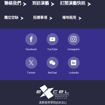
福雷《西西里舞曲》，作品78 *+
聯絡我們
到訪演藝
訂閱演藝快訊
福雷 幻想曲，作品79
拉赫曼尼諾夫《十四首浪漫曲》，作品34，第十四首，練
聲曲 ^
職位空缺
招標事項
場地租用
勒夫蘭《神秘園之歌》#
路易吉／皮雅芙《玫瑰人生》#
普朗克《哀愁》*
普朗克《失蹤者》*
普朗克C小調第十五即興曲，〈向愛迪・皮雅芙致敬〉*
牛牛《水》
何占豪及陳鋼《梁山伯與祝英台》小提琴協奏曲選段 #+
Facebook
YouTube
Instagram
* 編曲：萩森英明
# 編曲：牛牛
Twitter
WeChat
LinkedIn
^ 編曲：村松崇繼
+ 與香港法國國際學校學生共同表演
演藝進修學院(EXCEL)