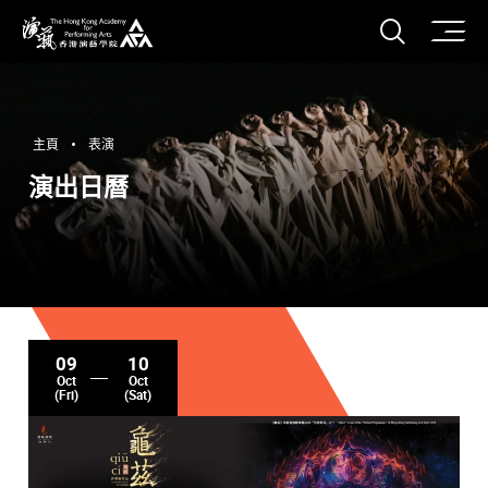
打開搜
香港演藝學院
主頁
表演
演出日曆
09
10
Oct
Oct
(Fri)
(Sat)