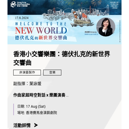
香港小交響樂團：德伏扎克的新世界
交響曲
非演藝製作
音樂
副指揮：葉詠媛
作曲家超時空對話 x 樂團演奏
多方位認識捷克音樂大師！
日期:
17 Aug (Sat)
這個夏天，有兩位音樂偉人駕臨香港小交響樂團！？
場地:
香港賽馬會演藝劇院
大名鼎鼎的德伏扎克，他所創作的新世界交響曲仍然是史
活動詳情