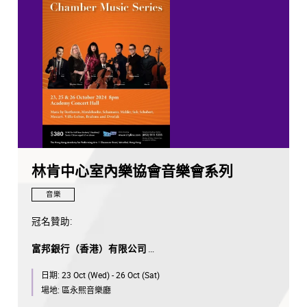
林肯中心室內樂協會音樂會系列
音樂
冠名贊助:
富邦銀行（香港）有限公司
日期:
23 Oct (Wed) - 26 Oct (Sat)
去年香港演藝學院呈獻的紐約林肯中心室內樂協會音樂會
好評如潮，今年學院在冠名贊助富邦銀行（香港）的鼎力
場地:
區永熙音樂廳
支持下，將於10月23、25及26日在演藝學院音樂廳再度