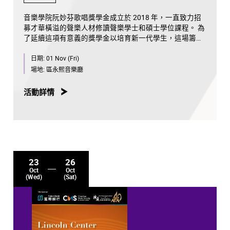
音樂學院阮妙芬歌唱獎學金成立於 2018 年，一直致力招
募才華橫溢的聲樂人材修讀聲樂學士和碩士學位課程。 為
了延續這項有意義的獎學金以培育新一代學生，這場籌款
音樂會將邀請屢獲殊榮的表演者、現職教授和校友聯袂演
日期:
01 Nov (Fri)
出，
承諾帶給大家一個充滿悠揚樂韻和溫暖友誼的晚上。
場地:
區永熙音樂廳
活動詳情
23
26
Oct
Oct
(Wed)
(Sat)