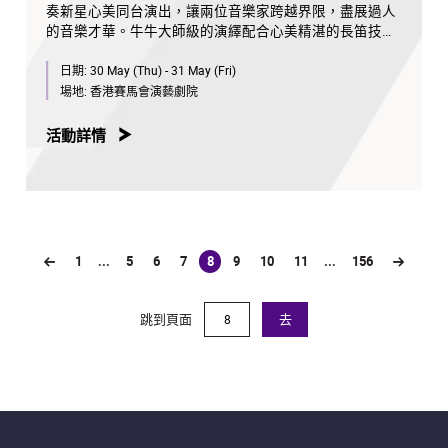
奏新星心美同台演出，讓兩位音樂家跨越界限，盡展過人
更多音樂會資料，請按此
的音樂才華。牛牛大師級的演繹配合心美精湛的長笛技
巧，譜出悅耳和諧的優美樂章，定必令觀眾讚嘆不已。音
日期:
30 May (Thu) - 31 May (Fri)
樂會又悉心安排了讀詩環節，文字與音樂環環相扣，營造
出豐富意象，牽動觀眾的內心情感。一同來見證這趟非凡
場地:
香港賽馬會演藝劇院
音樂之旅，踏進由音樂與文字建構的詩意世界，細聽鋼琴
與長笛交織的美妙和鳴。
活動詳情
音樂會獲領賢慈善基金贊助及星級夥伴美國運通全力支
持。領賢慈善基金致力推廣及支持藝術、音樂及教育發
展，在過去十四年間推動香港精益求精，造福廣大市民。
1
...
5
6
7
8
9
10
11
...
156
(current)
鋼琴：牛牛
長笛：心美
跳到頁面
去
曲目
德布西《美麗的傍晚》*
德布西《夢幻曲》*
德布西《兩首阿拉貝斯克》第一首，略快的小行板 *
福雷《搖籃曲》，作品16