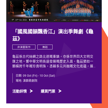
「國風國韻飄香江」演出季舞劇《龜
茲》
非演藝製作
舞蹈
龜茲係古代絲綢之路北道嘅重鎮，亦係世界四大文明交
匯之地。響中華文明長遠發展嘅歷史入面，龜茲猶如一
顆橫跨千年嘅珍貴明珠，憑藉多元共融嘅文化底蘊，展
現獨特韻致，綻放歷久不衰嘅光彩。
日期:
09 Oct (Fri) - 10 Oct (Sat)
千年以來，龜茲文化承載住歷代各族人士嘅足跡同情
場地:
演藝歌劇院
誼。無論係石窟壁畫當中身着西域服飾嘅供養人物，抑
或是「蘇幕遮」盛會入面各族民眾嘅舞姿，充分體現各
活動詳情
購買門票
族交融共生、彼此相融嘅關係，既是新疆歷史文化嘅真
實寫照，亦印證咗中華文明多元一體嘅發展特質。舞劇
《龜茲》就沿住呢段歷史足跡創作，透過鳩摩羅什東來