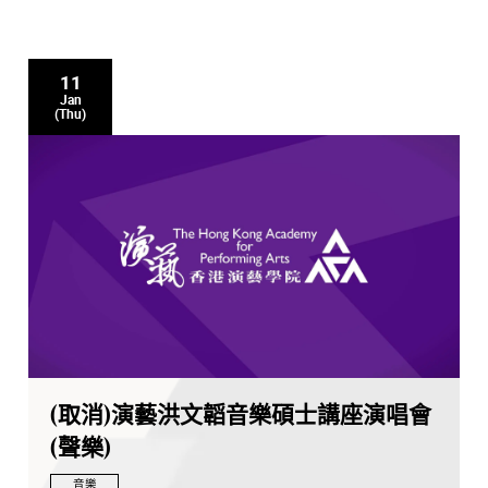
11
Jan
(Thu)
(取消)演藝洪文韜音樂碩士講座演唱會
(聲樂)
音樂