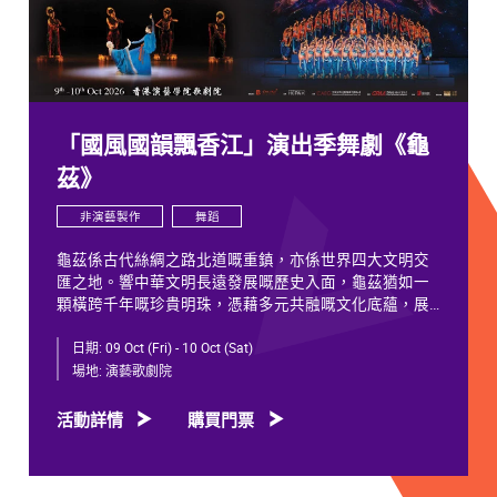
「國風國韻飄香江」演出季舞劇《龜
茲》
非演藝製作
舞蹈
龜茲係古代絲綢之路北道嘅重鎮，亦係世界四大文明交
匯之地。響中華文明長遠發展嘅歷史入面，龜茲猶如一
顆橫跨千年嘅珍貴明珠，憑藉多元共融嘅文化底蘊，展
現獨特韻致，綻放歷久不衰嘅光彩。
日期:
09 Oct (Fri) - 10 Oct (Sat)
千年以來，龜茲文化承載住歷代各族人士嘅足跡同情
場地:
演藝歌劇院
誼。無論係石窟壁畫當中身着西域服飾嘅供養人物，抑
或是「蘇幕遮」盛會入面各族民眾嘅舞姿，充分體現各
活動詳情
購買門票
族交融共生、彼此相融嘅關係，既是新疆歷史文化嘅真
實寫照，亦印證咗中華文明多元一體嘅發展特質。舞劇
《龜茲》就沿住呢段歷史足跡創作，透過鳩摩羅什東來