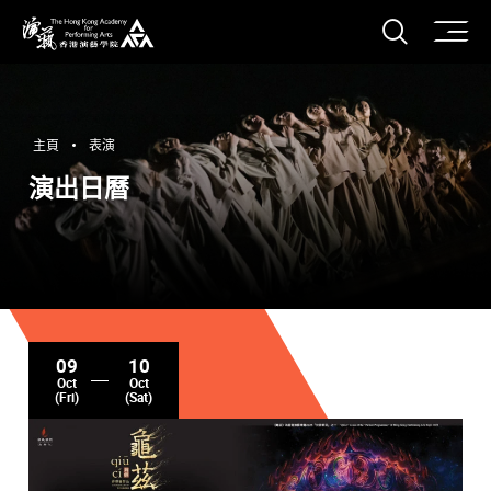
打開搜
香港演藝學院
主頁
表演
演出日曆
09
10
Oct
Oct
(Fri)
(Sat)