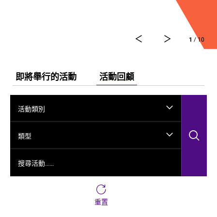
弘法、玄奘西行求法嘅跨時空故事，將龜茲千年嘅文化
演變透過舞台呈現出來。
今次舞劇《龜茲》雲集一班頂尖藝術工作者，由佟睿睿
1
/ 10
出任總編導，文史學者韓子勇擔任編劇；創作團隊仲包
括製作人李東、作曲家郭思達、執行編導何滔同王彭、
舞台美術設計秦立運、服裝設計陽東霖、視覺總監王
涵，以及編導李宏鈞、魏威、古力加娜提·沙塔爾、付陽
即將舉行的活動
活動回顧
雪，仲有多媒體設計胡天驥、燈光設計劉釗、造型設計
徐彬同道具設計雷鵬等一眾內地資深藝術家。今次演出
陣容，以新疆藝術劇院歌舞團同新疆師範大學年輕舞者
活動類別
為骨幹，聯同內地出色嘅青年舞蹈家同台演出。
搜
類型
搜尋活動……
重置