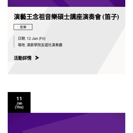
演藝王念祖音樂碩士講座演奏會 (笛子)
音樂
日期:
12 Jan (Fri)
場地:
演藝學院友誼社演奏廳
活動詳情
11
Jan
(Thu)