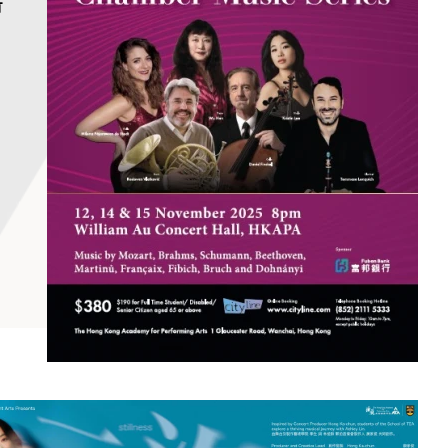
音
林
蒂
場
大
時