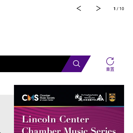
雷鵬等一眾內地資深藝術家。今次演出陣容，以新疆藝術
1
/ 10
大學年輕舞者為骨幹，聯同內地出色嘅青年舞蹈家同台演
搜索
重置