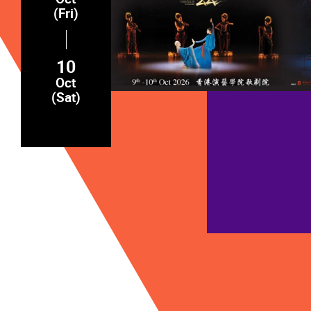
(Fri)
10
Oct
(Sat)