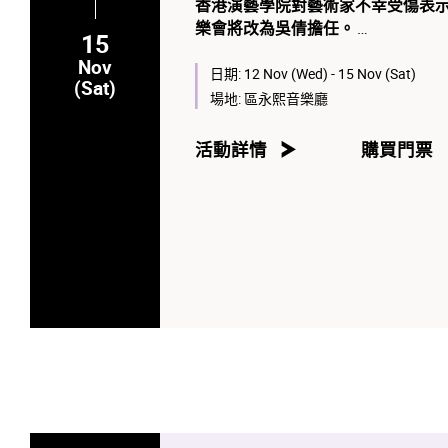
香港演藝學院對藝術家不幸受傷表
樂會將改為吳倩擔任。
15
Nov
日期:
12 Nov (Wed) - 15 Nov (Sat)
(Sat)
為建構一個跨界
‧
泛文化
‧
國際交流的
場地:
區永熙音樂廳
肯中心室內樂協會（CMS）的精彩
努、弗朗塞、菲比赫、布魯赫和多
活動詳情
購買門票
音樂會一定會為全校師生與普羅觀
成立於1969年的CMS，分享了
衛·芬科和鋼琴家吳菡的領導下，C
期的室內樂作品。