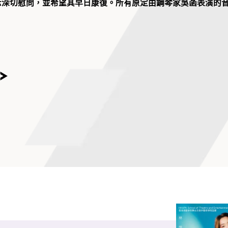
示深切慰問，並希望其早日康復。所有原定由鋼琴家吳菡表演的
校園，香港演藝學將在2025年11月12至15日再次為你帶來紐約
演出。演奏曲目將包括莫札特、勃拉姆斯、舒曼、貝多芬、馬爾
赫南伊等多首名作，配器涵蓋單簧管、圓號、鋼琴和弦樂，這三
眾帶來激動人心的音樂之旅。
無數精彩的表演，觀眾人數超越所有其他同類國際機構。在大提琴家
MS現今擁有超過140多位表演藝術家，為大家演繹橫跨歷史各個