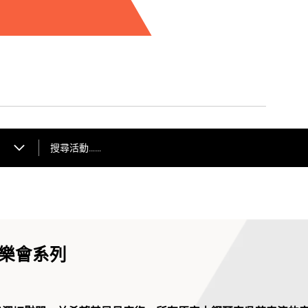
型設計徐彬同道具設計
劇院歌舞團同新疆師範
出。
搜尋活動……
樂會系列