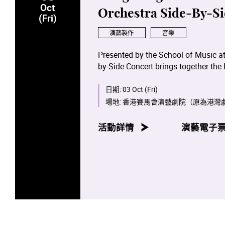
Oct
Orchestra Side-By-Si
(Fri)
演藝製作
音樂
Presented by the School of Music a
by-Side Concert brings together t
Orchestra, under the baton of the 
日期:
03 Oct (Fri)
This concert is more than a perform
場地:
香港賽馬會演藝劇院（原為港灣
Aspiring musicians from the Academ
Phil, creating a transformative excha
活動詳情
演藝電子
The evening's programme features:
《龍騰虎躍》
(Prancing Dragons an
percussionist Lo Hok-chun and Chi
Op. 129 – featuring current cello s
95
("From the New World")
– a powe
traditions