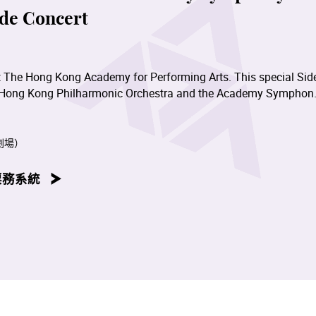
de Concert
t The Hong Kong Academy for Performing Arts. This special Sid
he Hong Kong Philharmonic Orchestra and the Academy Symphon
internationally acclaimed Maestro Ankush Kumar Bahl.
ance—it is a unique celebration of mentorship and collaboration
劇場）
y will perform alongside seasoned professionals from the HK
nge of artistry and learning.
票務系統
d Jumping Tigers)
– a thrilling performance by graduate
nese percussion ensembleSchumann’s Cello Concerto in A minor,
tudent, Cheung Hei-manDvořák’s Symphony No. 9, in E minor, Op.
rful and emotional masterpiece that bridges cultures and