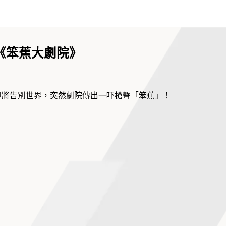
權利。
招《笨蕉大劇院》
即將告別世界，突然劇院傳出一吓槍聲「笨蕉」！