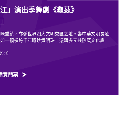
香江」演出季舞劇《龜茲》
道嘅重鎮，亦係世界四大文明交匯之地。響中華文明長遠
猶如一顆橫跨千年嘅珍貴明珠，憑藉多元共融嘅文化底
放歷久不衰嘅光彩。
 (Sat)
載住歷代各族人士嘅足跡同情誼。無論係石窟壁畫當中身
，抑或是「蘇幕遮」盛會入面各族民眾嘅舞姿，充分體現
融嘅關係，既是新疆歷史文化嘅真實寫照，亦印證咗中華
購買門票
質。舞劇《龜茲》就沿住呢段歷史足跡創作，透過鳩摩羅
求法嘅跨時空故事，將龜茲千年嘅文化演變透過舞台呈現
一班頂尖藝術工作者，由佟睿睿出任總編導，文史學者韓
隊仲包括製作人李東、作曲家郭思達、執行編導何滔同王
運、服裝設計陽東霖、視覺總監王涵，以及編導李宏鈞、
爾、付陽雪，仲有多媒體設計胡天驥、燈光設計劉釗、造