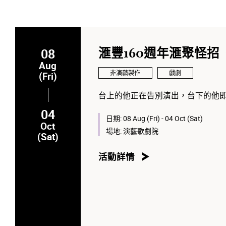
此節目適合六歲或以上人士觀看。
主辦機構保留更換節目及表演者的
08
滙豐160週年滙聚怪
Aug
非演藝製作
戲劇
(Fri)
台上的他正在告別演出，台下的他
04
日期:
08 Aug (Fri) - 04 Oct (Sat)
Oct
場地:
演藝歌劇院
(Sat)
活動詳情