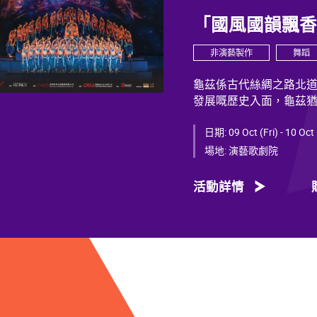
「國風國韻飄
非演藝製作
舞蹈
龜茲係古代絲綢之路北
發展嘅歷史入面，龜茲
蘊，展現獨特韻致，綻
日期:
09 Oct (Fri) - 10 Oct
千年以來，龜茲文化承
場地:
演藝歌劇院
着西域服飾嘅供養人物
各族交融共生、彼此相
活動詳情
文明多元一體嘅發展特
什東來弘法、玄奘西行
出來。
今次舞劇《龜茲》雲集
子勇擔任編劇；創作團
彭、舞台美術設計秦立
魏威、古力加娜提·沙塔