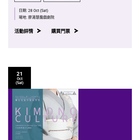
日期:
28 Oct (Sat)
場地:
廖湯慧靄戲劇院
活動詳情
購買門票
21
Oct
(Sat)