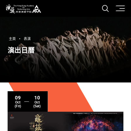
打開搜
香港演藝學院
主頁
表演
演出日曆
09
10
Oct
Oct
(Fri)
(Sat)