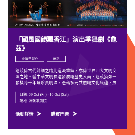
「國風國韻飄香江」演出季舞劇《龜
茲》
非演藝製作
舞蹈
龜茲係古代絲綢之路北道嘅重鎮，亦係世界四大文明交
匯之地。響中華文明長遠發展嘅歷史入面，龜茲猶如一
顆橫跨千年嘅珍貴明珠，憑藉多元共融嘅文化底蘊，展
現獨特韻致，綻放歷久不衰嘅光彩。
日期:
09 Oct (Fri) - 10 Oct (Sat)
千年以來，龜茲文化承載住歷代各族人士嘅足跡同情
場地:
演藝歌劇院
誼。無論係石窟壁畫當中身着西域服飾嘅供養人物，抑
或是「蘇幕遮」盛會入面各族民眾嘅舞姿，充分體現各
活動詳情
購買門票
族交融共生、彼此相融嘅關係，既是新疆歷史文化嘅真
實寫照，亦印證咗中華文明多元一體嘅發展特質。舞劇
《龜茲》就沿住呢段歷史足跡創作，透過鳩摩羅什東來