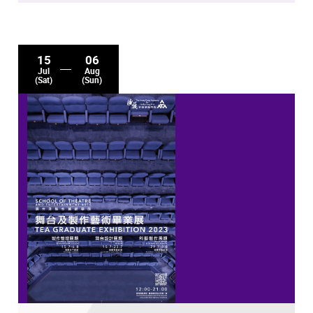
15
06
Jul
Aug
(Sat)
(Sun)