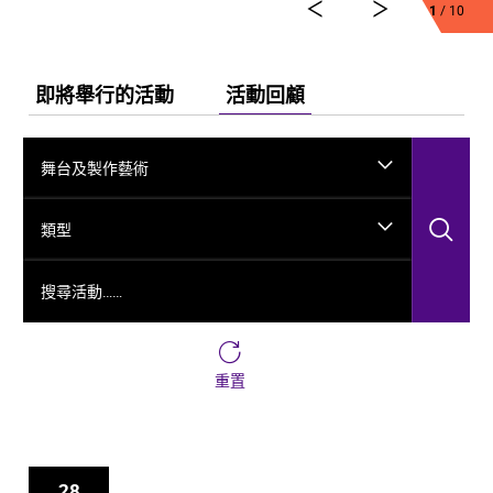
弘法、玄奘西行求法嘅跨時空故事，將龜茲千年嘅文化
1
/ 10
演變透過舞台呈現出來。
今次舞劇《龜茲》雲集一班頂尖藝術工作者，由佟睿睿
出任總編導，文史學者韓子勇擔任編劇；創作團隊仲包
即將舉行的活動
活動回顧
括製作人李東、作曲家郭思達、執行編導何滔同王彭、
舞台美術設計秦立運、服裝設計陽東霖、視覺總監王
涵，以及編導李宏鈞、魏威、古力加娜提·沙塔爾、付陽
舞台及製作藝術
雪，仲有多媒體設計胡天驥、燈光設計劉釗、造型設計
徐彬同道具設計雷鵬等一眾內地資深藝術家。今次演出
搜
陣容，以新疆藝術劇院歌舞團同新疆師範大學年輕舞者
類型
為骨幹，聯同內地出色嘅青年舞蹈家同台演出。
搜尋活動……
重置
28