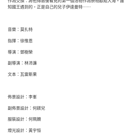
作為交換：將他得救後看見的第一個活物作為祭物獻給大海。誰
知國王遇到的，正是自己的兒子伊達曼特⋯⋯
音樂：莫扎特
指揮：徐惟恩
導演：鄧樹榮
副導演：林沛濂
文本：瓦雷斯果
佈景設計：李峯
副佈景設計：何鎂兒
服裝設計：何珮姍
燈光設計：黃宇恒