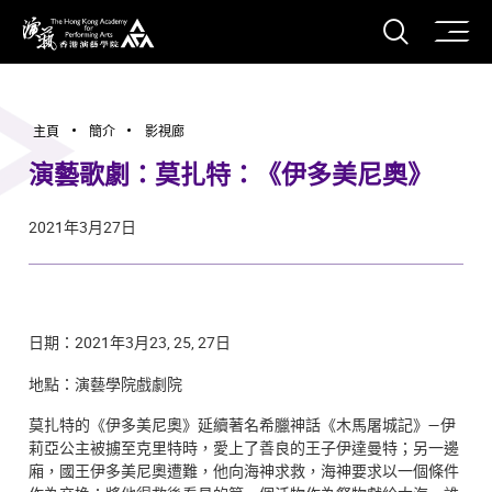
打開搜
香港演藝學院
主頁
簡介
影視廊
演藝歌劇：莫扎特：《伊多美尼奧》
2021年3月27日
日期：2021年3月23, 25, 27日
地點：演藝學院戲劇院
莫扎特的《伊多美尼奧》延續著名希臘神話《木馬屠城記》—伊
莉亞公主被擄至克里特時，愛上了善良的王子伊達曼特；另一邊
廂，國王伊多美尼奧遭難，他向海神求救，海神要求以一個條件