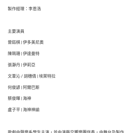
製作經理：李恩浩
主要演員
曾鈺棋 | 伊多美尼奧
陳珮珊 | 伊達曼特
張瀞丹 | 伊莉亞
文葦沁 / 胡穗倩 | 埃萊特拉
何俊諺 | 阿爾巴斯
蔡俊暉 | 海神
盧子平 | 海神神諭
歌劇由聲樂系學生主演，並由演藝交響樂團伴奏，由舞台及製作