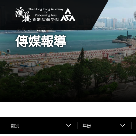
香港演藝學院
主頁
媒體
打開子選單
關閉子選單
傳媒報導
類別
年份