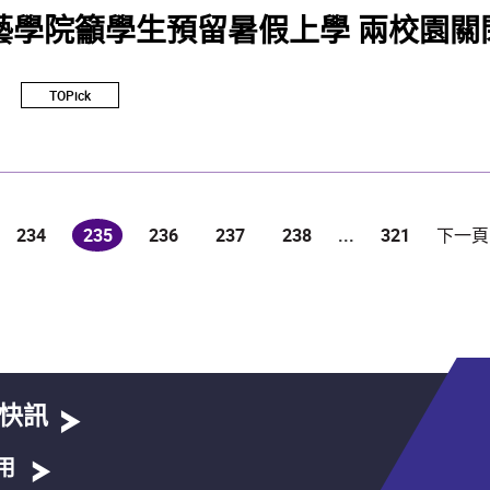
藝學院籲學生預留暑假上學 兩校園關
TOPick
234
235
236
237
238
...
321
下一頁
(current)
快訊
用