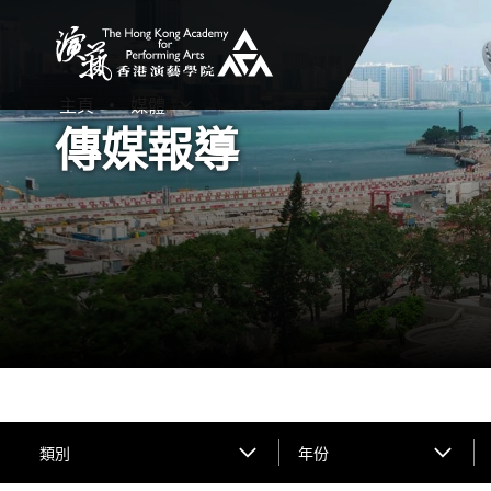
香港演藝學院
主頁
媒體
打開子選單
關閉子選單
傳媒報導
類別
年份