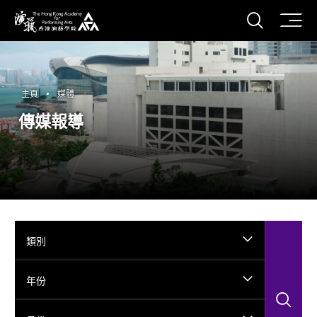
打開搜
香港演藝學院
主頁
媒體
傳媒報導
類別
年份
搜