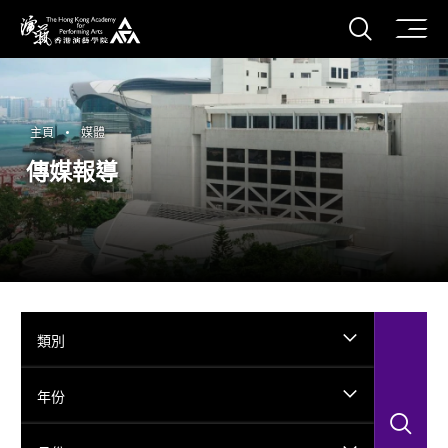
打開搜
香港演藝學院
主頁
媒體
傳媒報導
類別
年份
搜