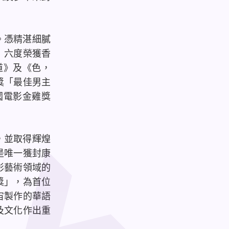
。憑精湛細膩
》六度榮獲香
道》及《色，
獎「最佳男主
國電影金雞獎
，並取得輝煌
是唯一獲封康
影藝術領域的
獎」，為首位
宙製作的華語
及文化作出重