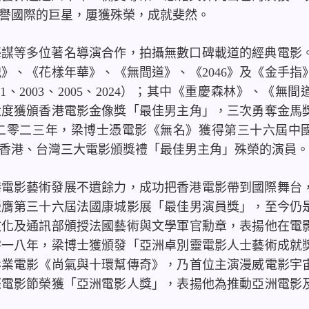
譽國際的巨星，屢獲殊榮，成就斐然。
藝謀等多位著名導演合作，拍攝無數口碑載道的經典電影
洩》、《花樣年華》、《無間道》、《
2046
》及《金手指
01
、
2003
、
2005
、
2024
）；其中《重慶森林》、《無間
六度獲頒香港電影金像獎「最佳男主角」，三次勇奪金馬
二零二三年，梁博士憑電影《無名》獲得第三十六屆中
香港、台灣三大電影頒獎禮「最佳男主角」殊榮的演員。
港電影藝術發展不遺餘力，成功把香港電影帶到國際舞台
榮膺第三十六屆法國康城影展「最佳男演員獎」，至今仍
文化及通訊部頒授法國藝術與文學軍官勳章，表揚他在電
零一八年，梁博士獲頒發「亞洲卓別靈電影人士藝術成就
影業電影《尚氣與十環幫傳奇》，乃首位主演漫威電影宇
際電影節榮獲「亞洲電影人獎」，表揚他為推動亞洲電影