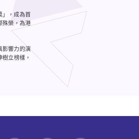
獎」，成為首
際殊榮，為港
具影響力的演
神樹立榜樣，