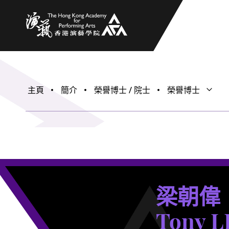
香港演藝學院
主頁
簡介
榮譽博士 / 院士
榮譽博士
打開子
關閉子
梁朝偉
Tony L