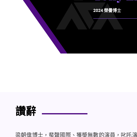
2024 榮譽博士
讚辭
梁朝偉博士，蜚聲國際、獲奬無數的演員，叱吒