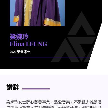
梁婉玲
Elina LEUNG
2020 榮譽博士
讚辭
梁婉玲女士醉心慈善事業，熱愛音樂，不遺餘力推動香
港的專上教育。其對音樂的喜愛始於幼年，深信樂曲乃