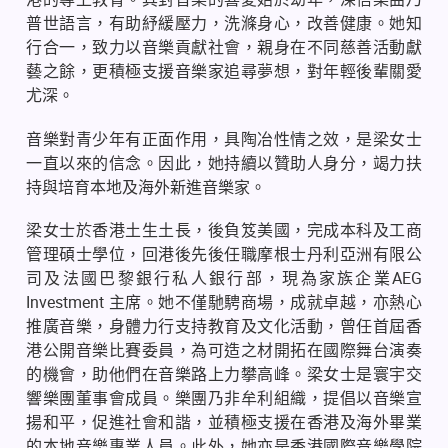
普世語言，有助紓緩壓力，洗滌身心，改善健康。她知
行合一，致力以音樂貢獻社會，親身在不同慈善活動獻
藝之餘，更積極支援音樂家追尋夢想，對年輕後輩關愛
尤深。
音樂對青少年有正面作用，具陶冶性情之效，是梁女士
一直以來的信念。因此，她持續以贊助人身分，竭力扶
持與培育本地及海外新進音樂家。
梁女士於香港土生土長，後負笈美國，完成本科及工商
管理碩士學位，回港後先後任職摩根士丹利亞洲有限公
司及法國巴黎銀行私人銀行部，現為家族企業AEG
Investment 主席。她不僅馳騁商場，成就卓越，亦熱心
推廣音樂，身體力行支持教育及文化活動，曾任首屆香
港公開音樂比賽委員，為可造之材開拓在國際舞台演奏
的機會，助他們在音樂路上力攀高峰。梁女士是寰宇交
響樂團董事會成員。樂團乃非牟利組織，提倡以音樂宣
揚和平，促進社會和諧，並積極支援在香港及海外畢業
的本地音樂專業人員。此外，她亦是香港國際音樂學院