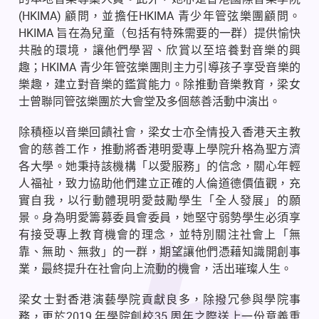
(HKIMA) 顧問，並擔任HKIMA 青少年管弦樂團顧問。
HKIMA 旨在為兒童（包括有特殊需要的一群）提供愉快
共融的環境，讓他們學習、欣賞以至培養對音樂的興
趣；HKIMA 青少年管弦樂團則主力引導孩子享受音樂的
樂趣，建立對音樂的鑑賞能力。除推動音樂教育，梁女
士曾聯同管弦樂團於大會堂及多個慈善活動中演出。
除積極以音樂回饋社會，梁女士亦全情投入香港天主教
會的慈善工作，推動將香港明愛專上學院升格為聖方濟
各大學。她秉持該機構「以愛服務」的信念，關心年輕
人福祉，致力協助他們建立正確的人倫道德價值觀，充
實自我，以行動體現明愛鼓勵學生「全人發展」的願
景。身為明愛籌募委員會委員，她堅守弱勢學生必須享
有接受專上教育機會的理念，並特別關注社會上「無
靠、無助、無救」的一群，期望讓他們憑藉知識開創事
業，最終提升在社會向上流動的機會，活出璀璨人生。
梁女士對香港演藝學院貢獻良多，除撥冗參與學院事
務，更於2019 年學院創校35 周年之際送上一份意義重