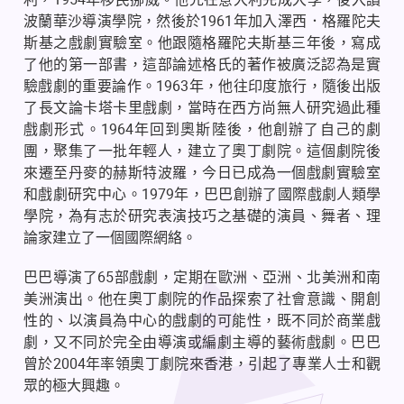
波蘭華沙導演學院，然後於
1961
年加入澤西．格羅陀夫
斯基之戲劇實驗室。他跟隨格羅陀夫斯基三年後，寫成
了他的第一部書，這部論述格氏的著作被廣泛認為是實
驗戲劇的重要論作。
1963
年，他往印度旅行，隨後出版
了長文論卡塔卡里戲劇，當時在西方尚無人研究過此種
戲劇形式。
1964
年回到奧斯陸後，他創辦了自己的劇
團，聚集了一批年輕人，建立了奧丁劇院。這個劇院後
來遷至丹麥的赫斯特波羅，今日已成為一個戲劇實驗室
和戲劇研究中心。
1979
年，巴巴創辦了國際戲劇人類學
學院，為有志於研究表演技巧之基礎的演員、舞者、理
論家建立了一個國際網絡。
巴巴導演了
65
部戲劇，定期在歐洲、亞洲、北美洲和南
美洲演出。他在奧丁劇院的作品探索了社會意識、開創
性的、以演員為中心的戲劇的可能性，既不同於商業戲
劇，又不同於完全由導演或編劇主導的藝術戲劇。巴巴
曾於
2004
年率領奧丁劇院來香港，引起了專業人士和觀
眾的極大興趣。