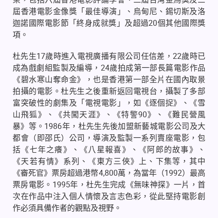
屆香港電影金像獎「最佳導演」、烏甸尼、錫切斯及洛
迦諾國際電影節「終身成就獎」及超過
20
個其他國際獎
項。
杜先生
17
歲時進入電視廣播有限公司任信差，
22
歲時已
成為戲劇組監製及編導，
24
歲拍成第一部長篇電影作品
《碧水寒山奪命金》，也是香港第一部全片在國內取景
拍攝的電影。杜先生之後重新返回電視台，攝製了多部
富突破性的劇集及「電視電影」，如《逐個捉》、《雪
山飛狐》、《共闖天涯》、《特警
90
》、《難民營風
暴》等。
1986
年，杜先生先後加盟新藝城電影公司及大
都會（即邵氏）公司，導演及監製一系列賣座電影，包
括《七年之癢》、《八星報喜》、《阿郎的故事》、
《天若有情》系列、《東方三俠》上、下集等，其中
《審死官》票房超過港幣
4,800
萬，為當年（
1992
）最高
票房電影。
1995
年，杜先生完成《無味神探》一片，首
次在作品中注入個人情懷及言志色彩，從此堅持電影創
作必須具備作者的觀點及視野。