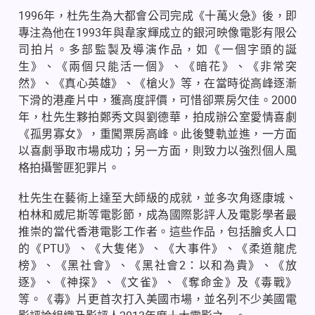
1996
年，杜先生為大都會公司完成《十萬火急》後，即
專注為他在
1993
年與韋家輝成立的銀河映像電影有限公
司拍片。多部監製及導演作品，如《一個字頭的誕
生》、《兩個只能活一個》、《暗花》、《非常突
然》、《真心英雄》、《槍火》等，在當時從高峰逐漸
下滑的港產片中，獲高度評價，可惜卻票房欠佳。
2000
年，杜先生夥拍鄭秀文與劉德華，拍成辦公室愛情喜劇
《孤男寡女》，重闖票房高峰。此後雙軌並進，一方面
以喜劇爭取市場成功；另一方面，則致力以強烈個人風
格拍攝警匪犯罪片。
杜先生在藝術上達至大師級的成就，並多次角逐康城、
柏林和威尼斯等電影節，成為國際影評人及電影學者最
推崇的當代香港電影工作者。這些作品，包括膾炙人口
的《
PTU
》、《大隻佬》、《大事件》、《柔道龍虎
榜》、《黑社會》、《黑社會
2
：以和為貴》、《放
逐》、《神探》、《文雀》、《奪命金》及《毒戰》
等。《毒》片更首次打入美國市場，並名列不少美國電