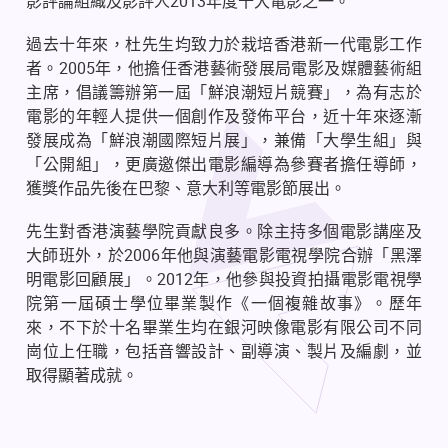
影評論組織及影評人
2013
年度十大電影之一。
過去十年來，杜先生均致力於栽培香港新一代電影工作
者。
2005
年，他擔任香港藝術發展局電影及媒體藝術組
主席，倡議籌辦第一屆「鮮浪潮短片競賽」，為有志於
電影的年輕人提供一個創作及發佈平台，近十年來逐漸
發展成為「鮮浪潮國際短片展」，兼備「大學生組」與
「公開組」，更廣邀傑出電影編導為參賽者擔任導師，
獲獎作品先後在巴黎、意大利等電影節展出。
先生對香港演藝學院貢獻良多。除主持多個電影講座及
大師班外，於
2006
年他與演藝電影電視學院合辦「黑澤
明電影回顧展」。
2012
年，他參與投資拍攝電影電視學
院第一屆碩士學位畢業製作《一個複雜故事》。歷年
來，不下於十名畢業生均在銀河映像電影有限公司不同
崗位上任職，包括音響設計、副導演、製片及編劇，並
取得顯著成就。