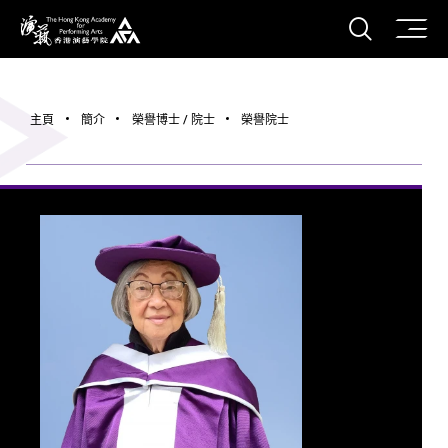
打開搜
香港演藝學院
主頁
簡介
榮譽博士 / 院士
榮譽院士