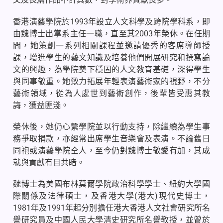
香港演藝學院於1993年設立人文科學及跨院學科系，即
由魏博士出掌系主任一職，直至其2003年榮休。在任期
間，她策劃一系列相關課程並邀請優秀的客席導師授
課，增進學生的藝文知識及培養他們開展研究和撰寫論
文的興趣，為學院奠下穩固的人文教育基礎，深得學生
與同事敬重。她致力拓展年輕表演藝術家的視野，不分
藝術領域，從為人處世到藝術創作，後輩皆受惠其教
誨，獲益匪淺。
榮休後，她仍心繫學院並以行動支持，除繼續為學生事
務爭取捐款，亦經常出席學生音樂會及表演。不論舊日
同袍或演藝學院仝人，至今仍對魏博士敬愛有加，其成
就與貢獻有目共睹。
魏博士為美國布林莫爾學院政治科學學士、紐約大學國
際關係及法律碩士，及香港大學(港大)現代史博士，
1981年及1991年起分別擔任港大香港人文社會研究所名
譽研究員及中國人民大學清史研究所名譽教授，並曾於