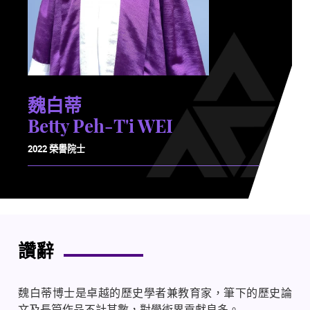
魏白蒂
Betty Peh-T'i WEI
2022 榮譽院士
讚辭
魏白蒂博士是卓越的歷史學者兼教育家，筆下的歷史論
文及長篇作品不計其數，對學術界貢獻良多。