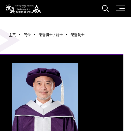
打開搜
香港演藝學院
主頁
簡介
榮譽博士 / 院士
榮譽院士