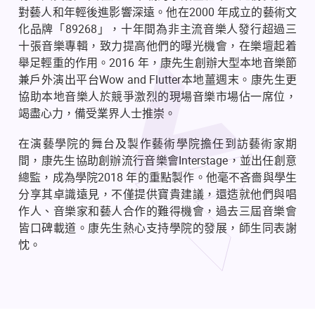
對藝人和年輕後進影響深遠。他在2000 年成立的藝術文
化品牌「89268」，十年間為非主流音樂人發行超過三
十張音樂專輯，致力提高他們的曝光機會，在樂壇起着
舉足輕重的作用。2016 年，康先生創辦大型本地音樂節
兼戶外演出平台Wow and Flutter本地薑週末。康先生更
協助本地音樂人於競爭激烈的現場音樂市場佔一席位，
竭盡心力，備受業界人士推崇。
在演藝學院的舞台及製作藝術學院擔任到訪藝術家期
間，康先生協助創辦流行音樂會Interstage，並出任創意
總監，成為學院2018 年的重點製作。他毫不吝嗇與學生
分享其卓識遠見，不僅提供寶貴建議，還造就他們與唱
作人、音樂家和藝人合作的難得機會，過去三屆音樂會
皆口碑載道。康先生熱心支持學院的發展，師生同表謝
忱。