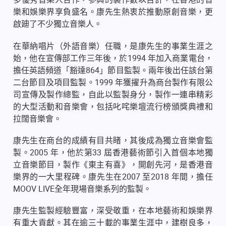
樂和娛樂界享負盛名。康先生熱衷於推動原創音樂，更
啟廸了不少獨立音樂人。
在華納唱片（外語音樂）任職，是康先生的事業生涯之
始，他在宣傳部工作三年後，於1994 年加入商業電台，
擔任英語頻道「豁達864」節目監製。兩年後出任該台第
二台節目及項目監製。1999 年獲擢升為商台製作有限公
司宣傳及製作總監，自此以監製身分，製作一連串精彩
的大型活動和音樂會，包括叱咤樂壇流行榜頒獎典禮和
拉闊音樂會。
康先生在商台的成績有目共睹，其後成為獨立音樂會監
製。2005 年，他於第33 屆香港藝術節引入首個本地獨
立音樂節目，製作《東主有喜》，開創先河，是香港音
樂界的一大里程碑。康先生在2007 至2018 年間，擔任
MOOV LIVE全年現場音樂系列的監製。
康先生監製經驗豐富，深受敬重，在本地藝術和娛樂界
有重大貢獻。其在逾三十載的事業生涯中，建樹良多，